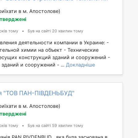
иїхати в м. Апостолове)
дтверджені
оків тому
•
Був на сайті 20 хвилин тому
вления деятельности компании в Украине: -
тельной химии на объект - Технические
есущих конструкций зданий и сооружений -
зданий и сооружений - ...
Докладніше
я "ТОВ ПАН-ПІВДЕНЬБУД"
иїхати в м. Апостолове)
дтверджені
оків тому
•
Був на сайті 59 хвилин тому
анія PAN PIVDENBUD , яка була заснована в