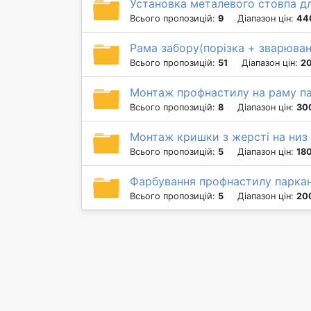
Установка металевого стовпа д
Всього пропозицій:
9
Діапазон цін:
44
Рама забору(порізка + зварюван
Всього пропозицій:
51
Діапазон цін:
20
Монтаж профнастилу на раму п
Всього пропозицій:
8
Діапазон цін:
300
Монтаж кришки з жерсті на низ
Всього пропозицій:
5
Діапазон цін:
180
Фарбування профнастилу парка
Всього пропозицій:
5
Діапазон цін:
200