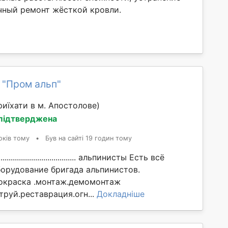
чный ремонт жёсткой кровли.
 "Пром альп"
иїхати в м. Апостолове)
 підтверджена
оків тому
•
Був на сайті 19 годин тому
................................... альпинисты Есть всё
орудование бригада альпинистов.
окраска .монтаж.демомонтаж
труй.реставрация.огн...
Докладніше