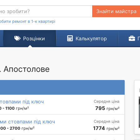
Знайти майстра
обити ремонт в 1-к квартирі
Розцінки
Калькулятор
. Апостолове
стовпами під ключ
Середня ціна
795
 - 1100
грн/м²
грн/м²
ими стовпами під ключ
Середня ціна
1774
100 - 2700
грн/м²
грн/м²