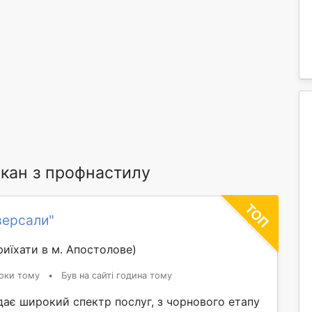
кан з профнастилу
версали"
иїхати в м. Апостолове)
оки тому
•
Був на сайті година тому
дає широкий спектр послуг, з чорнового етапу