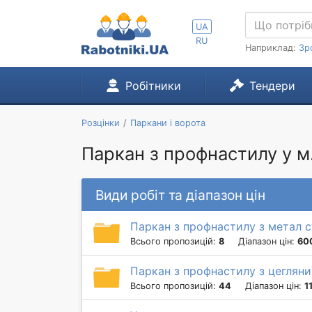
UA
RU
Наприклад:
Зр
Робітники
Тендери
Розцінки
Паркани і ворота
Паркан з профнастилу у м
Види робіт та діапазон цін
Паркан з профнастилу з метал 
Всього пропозицій:
8
Діапазон цін:
600
Паркан з профнастилу з цеглян
Всього пропозицій:
44
Діапазон цін:
1