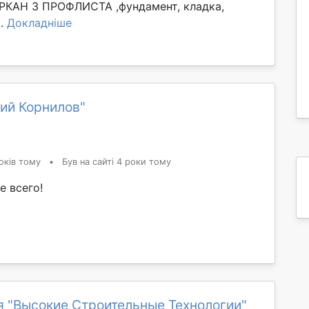
АРКАН З ПРОФЛИСТА ,фундамент, кладка,
..
Докладніше
ий Корнилов"
оків тому
•
Був на сайті 4 роки тому
е всего!
я "Высокие Строительные Технологии"