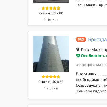
течи мелко сро
Рейтинг: 51 з 80
0 відгуків
Бригада
PRO
Київ
(Може пр
Особистість
Зареєстрований 7 р
Высотники,............
необходимое об
Рейтинг: 50 з 80
безвоздушная п
1 відгуків
.баннера.гидрос