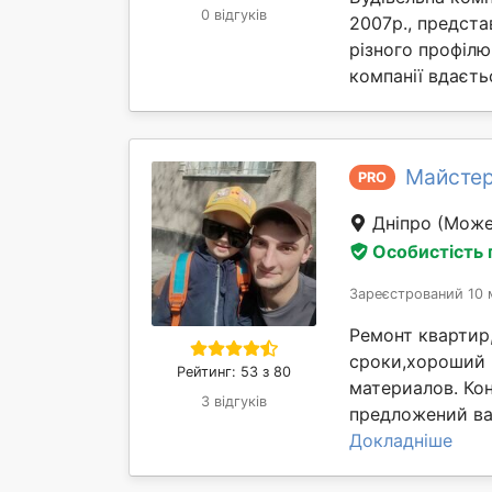
0 відгуків
2007р., предста
різного профілю
компанії вдаєтьс
Майстер
PRO
Дніпро
(Може
Особистість
Зареєстрований 10 
Ремонт квартир
сроки,хороший 
Рейтинг: 53 з 80
материалов. Ко
3 відгуків
предложений ва
Докладніше