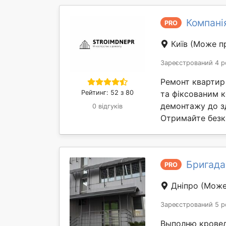
Компані
PRO
Київ
(Може пр
Зареєстрований 4 р
Ремонт квартир і
Рейтинг: 52 з 80
та фіксованим к
демонтажу до зд
0 відгуків
Отримайте безк
Бригада 
PRO
Дніпро
(Може
Зареєстрований 5 р
Выполню кровел