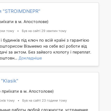
я "STROIMDNEPR"
иїхати в м. Апостолове)
оки тому
•
Був на сайті 29 хвилин тому
 будинків під ключ по всій країні з гарантією
ошторисом Візьмемо на себе всі роботи від
ачі за актом. Без зайвого клопоту і переплат.
оштовн...
Докладніше
"Klasik"
 приїхати в м. Апостолове)
оків тому
•
Був на сайті 23 години тому
ьные работы любой сложности, устранение