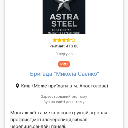
Рейтинг: 41 з 80
0 відгуків
PRO
Бригада "Микола Саєнко"
Київ
(Може приїхати в м. Апостолове)
Зареєстрований рік тому
Був на сайті день тому
Монтаж жб та металоконструкцій, кровля
профлист,металочерепиця,гибкая
черепиця,сендвіч панелі.