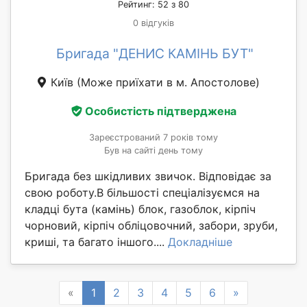
Рейтинг: 52 з 80
0 відгуків
Бригада "ДЕНИС КАМІНЬ БУТ"
Київ
(Може приїхати в м. Апостолове)
Особистість підтверджена
Зареєстрований 7 років тому
Був на сайті день тому
Бригада без шкідливих звичок. Відповідає за
свою роботу.В більшості спеціалізуємся на
кладці бута (камінь) блок, газоблок, кірпіч
чорновий, кірпіч обліцовочний, забори, зруби,
криші, та багато іншого....
Докладніше
Previous
Next
«
1
2
3
4
5
6
»