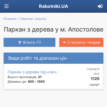
Rabotniki.UA
Розцінки
Паркани і ворота
Паркан з дерева у м. Апостолове
Фільтр (1)
Створити тендер
Види робіт та діапазон цін
Середня
Паркан з дерева під ключ
ціна
Всього пропозицій:
27
1125
Діапазон цін:
800 - 1500
грн/м²