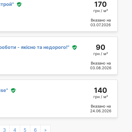
170
строй
"
грн / м²
Вказано на
03.07.2026
90
роботи - якісно та недорого!
"
грн / м²
Вказано на
03.08.2026
140
use
"
грн / м²
Вказано на
24.06.2026
Next
3
4
5
6
»