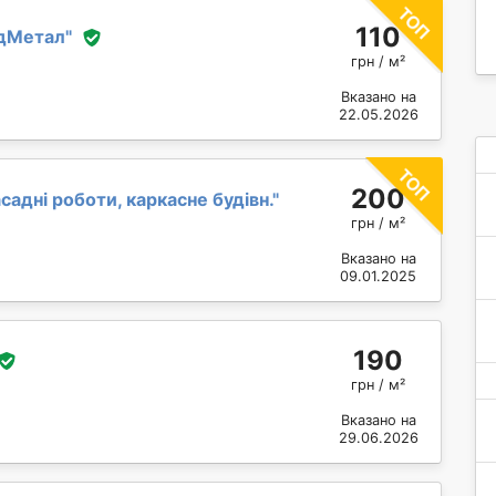
110
дМетал
"
грн / м²
Вказано на
22.05.2026
200
садні роботи, каркасне будівн.
"
грн / м²
Вказано на
09.01.2025
190
грн / м²
Вказано на
29.06.2026