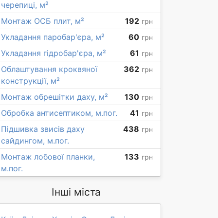
черепиці, м²
Монтаж ОСБ плит, м²
192
грн
Укладання паробар'єра, м²
60
грн
Укладання гідробар'єра, м²
61
грн
Облаштування кроквяної
362
грн
конструкції, м²
Монтаж обрешітки даху, м²
130
грн
Обробка антисептиком, м.пог.
41
грн
Підшивка звисів даху
438
грн
сайдингом, м.пог.
Монтаж лобової планки,
133
грн
м.пог.
Інші міста