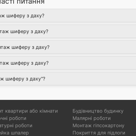
асті питання
аж шиферу з даху?
нтаж шиферу з даху?
нтаж шиферу з даху?
таж шиферу з даху?
аж шиферу з даху"?
т квартири або кімнати
Будівництво будинку
чні роботи
Малярні роботи
турні роботи
Монтаж гіпсокартону
ейка шпалер
Покриття для підлоги