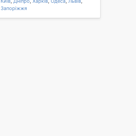
Київ
,
Дніпро
,
Харків
,
Одеса
,
Львів
,
Запоріжжя