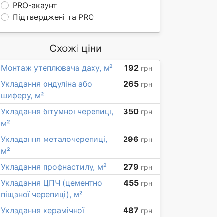
PRO-акаунт
Підтверджені та PRO
Схожі ціни
Монтаж утеплювача даху, м²
192
грн
Укладання ондуліна або
265
грн
шиферу, м²
Укладання бітумної черепиці,
350
грн
м²
Укладання металочерепиці,
296
грн
м²
Укладання профнастилу, м²
279
грн
Укладання ЦПЧ (цементно
455
грн
піщаної черепиці), м²
Укладання керамічної
487
грн