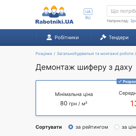
UA
RU
Наприклад:
Зр
Робітники
Тендери
Розцінки
Загальнобудівельні та монтажні роботи
Демонтаж шиферу з даху
Розрах
Середн
Мінімальна ціна
1
80
грн / м²
Сортувати
за рейтингом
за ці