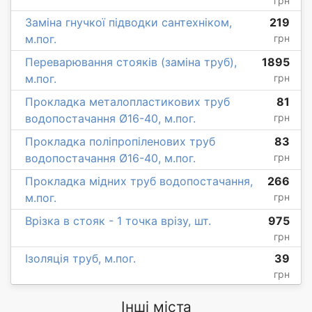
грн
Заміна гнучкої підводки сантехніком,
219
м.пог.
грн
Переварювання стояків (заміна труб),
1895
м.пог.
грн
Прокладка металопластикових труб
81
водопостачання Ø16-40, м.пог.
грн
Прокладка поліпропіленових труб
83
водопостачання Ø16-40, м.пог.
грн
Прокладка мідних труб водопостачання,
266
м.пог.
грн
Врізка в стояк - 1 точка врізу, шт.
975
грн
Ізоляція труб, м.пог.
39
грн
Інші міста