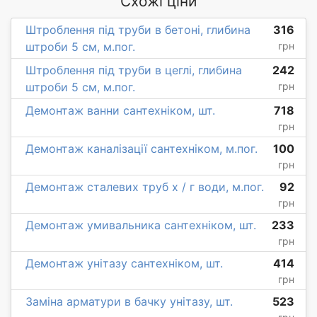
Схожі ціни
Штроблення під труби в бетоні, глибина
316
штроби 5 см, м.пог.
грн
Штроблення під труби в цеглі, глибина
242
штроби 5 см, м.пог.
грн
Демонтаж ванни сантехніком, шт.
718
грн
Демонтаж каналізації сантехніком, м.пог.
100
грн
Демонтаж сталевих труб х / г води, м.пог.
92
грн
Демонтаж умивальника сантехніком, шт.
233
грн
Демонтаж унітазу сантехніком, шт.
414
грн
Заміна арматури в бачку унітазу, шт.
523