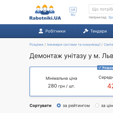
UA
RU
Наприклад:
Зр
Робітники
Тендери
Розцінки
Інженерні системи та комунікації
Санте
Демонтаж унітазу у м. Льв
Розрах
Середн
Мінімальна ціна
4
280
грн / шт.
Сортувати
за рейтингом
за ці