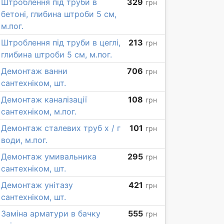
Штроблення під труби в
329
грн
бетоні, глибина штроби 5 см,
м.пог.
Штроблення під труби в цеглі,
213
грн
глибина штроби 5 см, м.пог.
Демонтаж ванни
706
грн
сантехніком, шт.
Демонтаж каналізації
108
грн
сантехніком, м.пог.
Демонтаж сталевих труб х / г
101
грн
води, м.пог.
Демонтаж умивальника
295
грн
сантехніком, шт.
Демонтаж унітазу
421
грн
сантехніком, шт.
Заміна арматури в бачку
555
грн