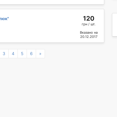
120
люк
"
грн / шт.
Вказано на
20.12.2017
Next
3
4
5
6
»