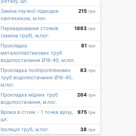
унітазу, шт.
Заміна гнучкої підводки
215
грн
сантехніком, м.пог.
Переварювання стояків
1883
грн
(заміна труб), м.пог.
Прокладка
81
грн
металопластикових труб
водопостачання Ø16-40, м.пог.
Прокладка поліпропіленових
83
грн
труб водопостачання Ø16-40,
м.пог.
Прокладка мідних труб
264
грн
водопостачання, м.пог.
Врізка в стояк - 1 точка врізу,
975
грн
шт.
Ізоляція труб, м.пог.
38
грн