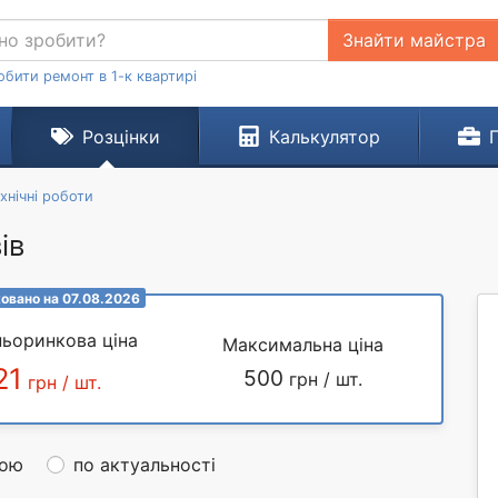
Знайти майстра
обити ремонт в 1-к квартирі
Розцінки
Калькулятор
хнічні роботи
ів
овано на 07.08.2026
ьоринкова ціна
Максимальна ціна
21
500
грн / шт.
грн / шт.
ною
по актуальності