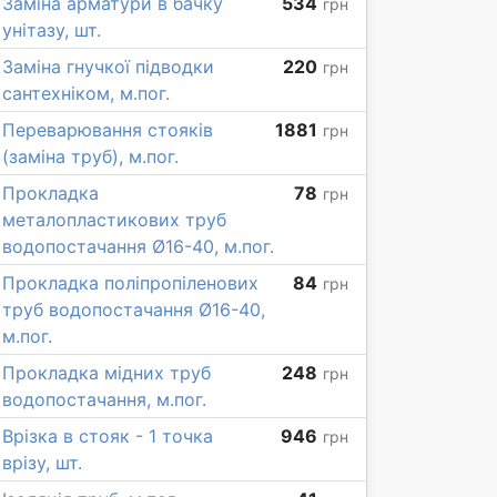
Заміна арматури в бачку
534
грн
унітазу, шт.
Заміна гнучкої підводки
220
грн
сантехніком, м.пог.
Переварювання стояків
1881
грн
(заміна труб), м.пог.
Прокладка
78
грн
металопластикових труб
водопостачання Ø16-40, м.пог.
Прокладка поліпропіленових
84
грн
труб водопостачання Ø16-40,
м.пог.
Прокладка мідних труб
248
грн
водопостачання, м.пог.
Врізка в стояк - 1 точка
946
грн
врізу, шт.