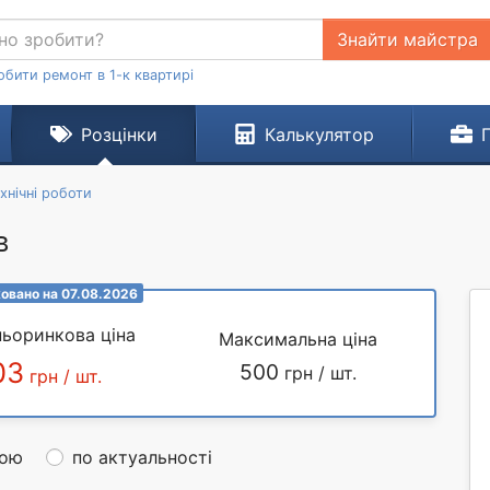
Знайти майстра
обити ремонт в 1-к квартирі
Розцінки
Калькулятор
хнічні роботи
в
овано на 07.08.2026
ьоринкова ціна
Максимальна ціна
03
500
грн / шт.
грн / шт.
ною
по актуальності