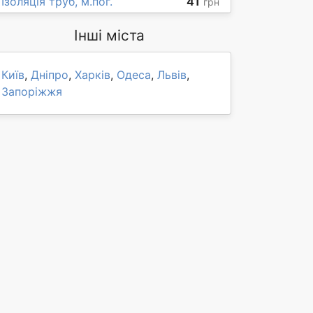
Ізоляція труб, м.пог.
41
грн
Інші міста
Київ
,
Дніпро
,
Харків
,
Одеса
,
Львів
,
Запоріжжя