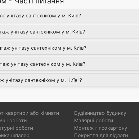
м - Часті питання
ж унітазу сантехніком у м. Київ?
аж унітазу сантехніком у м. Київ?
аж унітазу сантехніком у м. Київ?
аж унітазу сантехніком у м. Київ?
ж унітазу сантехніком у м. Київ"?
т квартири або кімнати
Будівництво будинку
чні роботи
Малярні роботи
турні роботи
Монтаж гіпсокартону
ейка шпалер
Покриття для підлоги