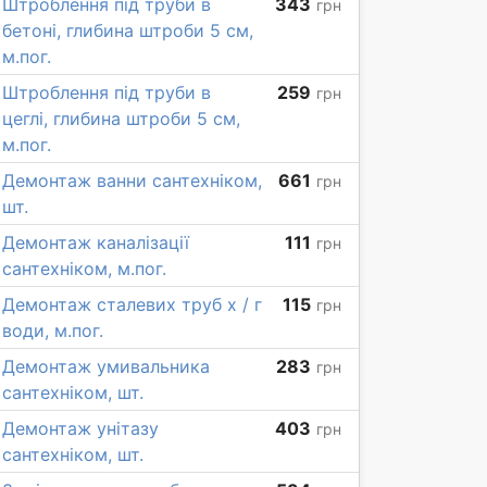
Штроблення під труби в
343
грн
бетоні, глибина штроби 5 см,
м.пог.
Штроблення під труби в
259
грн
цеглі, глибина штроби 5 см,
м.пог.
Демонтаж ванни сантехніком,
661
грн
шт.
Демонтаж каналізації
111
грн
сантехніком, м.пог.
Демонтаж сталевих труб х / г
115
грн
води, м.пог.
Демонтаж умивальника
283
грн
сантехніком, шт.
Демонтаж унітазу
403
грн
сантехніком, шт.