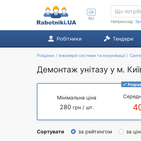
UA
RU
Наприклад:
Зр
Робітники
Тендери
Розцінки
Інженерні системи та комунікації
Санте
Демонтаж унітазу у м. Киї
Розрах
Середн
Мінімальна ціна
4
280
грн / шт.
Сортувати
за рейтингом
за ці