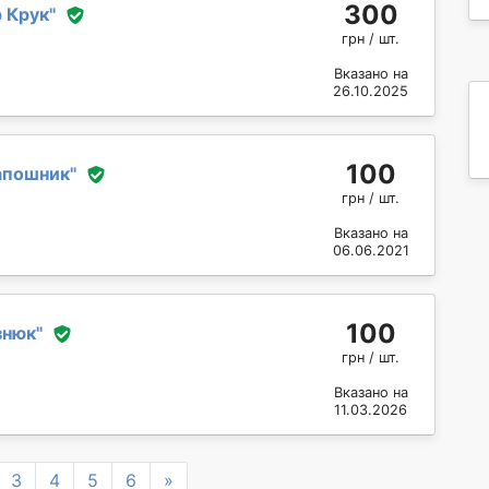
300
 Крук
"
грн / шт.
Вказано на
26.10.2025
100
апошник
"
грн / шт.
Вказано на
06.06.2021
100
знюк
"
грн / шт.
Вказано на
11.03.2026
Next
3
4
5
6
»