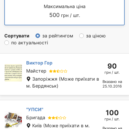
Максимальна ціна
500
грн / шт.
Сортувати
за рейтингом
за ціною
по актуальності
Виктор Гор
90
Майстер
грн / шт.
Запоріжжя
(Може приїхати в
Вказано на
м. Бердянськ)
25.10.2016
"УПСИ"
100
Бригада
грн / шт.
Київ
(Може приїхати в м.
Вказано на