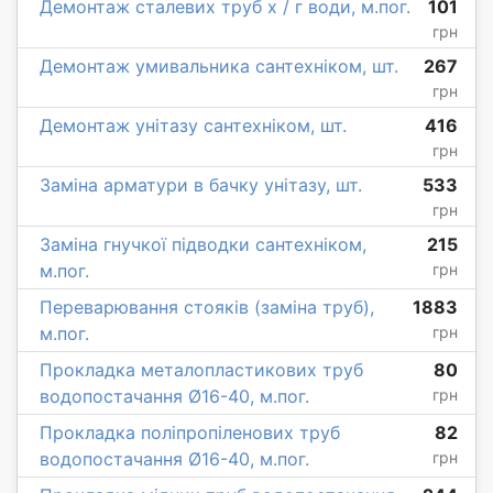
Демонтаж сталевих труб х / г води, м.пог.
101
грн
Демонтаж умивальника сантехніком, шт.
267
грн
Демонтаж унітазу сантехніком, шт.
416
грн
Заміна арматури в бачку унітазу, шт.
533
грн
Заміна гнучкої підводки сантехніком,
215
м.пог.
грн
Переварювання стояків (заміна труб),
1883
м.пог.
грн
Прокладка металопластикових труб
80
водопостачання Ø16-40, м.пог.
грн
Прокладка поліпропіленових труб
82
водопостачання Ø16-40, м.пог.
грн