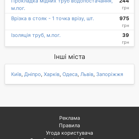
Прокладка мідних труб водопостачання,
244
м.пог.
грн
Врізка в стояк - 1 точка врізу, шт.
975
грн
Ізоляція труб, м.пог.
39
грн
Інші міста
Київ
,
Дніпро
,
Харків
,
Одеса
,
Львів
,
Запоріжжя
Реклама
Правила
Угода користувача