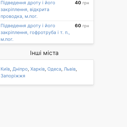
Підведення дроту і його
40
грн
закріплення, відкрита
проводка, м.пог.
Підведення дроту і його
60
грн
закріплення, гофротруба і т. п.,
м.пог.
Інші міста
Київ
,
Дніпро
,
Харків
,
Одеса
,
Львів
,
Запоріжжя