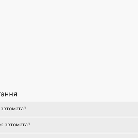
тання
 автомата?
аж автомата?