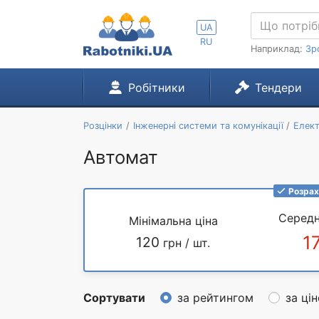
UA
RU
Наприклад:
Зр
Робітники
Тендери
Розцінки
Інженерні системи та комунікації
Елек
Автомат
Розрах
Середн
Мінімальна ціна
1
120
грн / шт.
Сортувати
за рейтингом
за ці