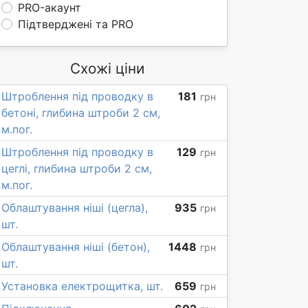
PRO-акаунт
Підтверджені та PRO
Схожі ціни
Штроблення під проводку в
181
грн
бетоні, глибина штроби 2 см,
м.пог.
Штроблення під проводку в
129
грн
цеглі, глибина штроби 2 см,
м.пог.
Облаштування ніші (цегла),
935
грн
шт.
Облаштування ніші (бетон),
1448
грн
шт.
Установка електрощитка, шт.
659
грн