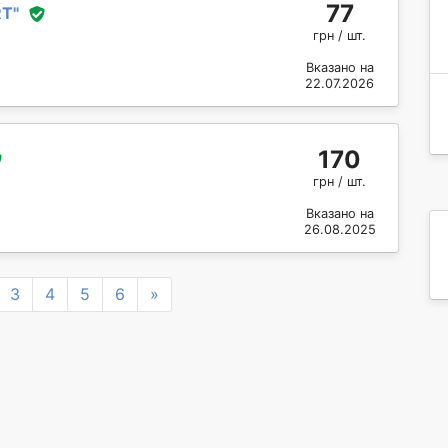
77
RT
"
грн / шт.
Вказано на
22.07.2026
170
грн / шт.
Вказано на
26.08.2025
Next
3
4
5
6
»