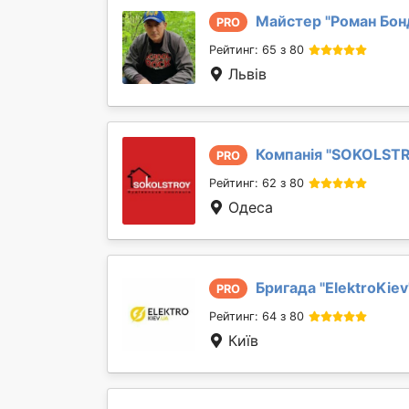
Майстер "
Роман Бон
PRO
Рейтинг: 65 з 80
Львів
Компанія "
SOKOLST
PRO
Рейтинг: 62 з 80
Одеса
Бригада "
ElektroKiev
PRO
Рейтинг: 64 з 80
Київ