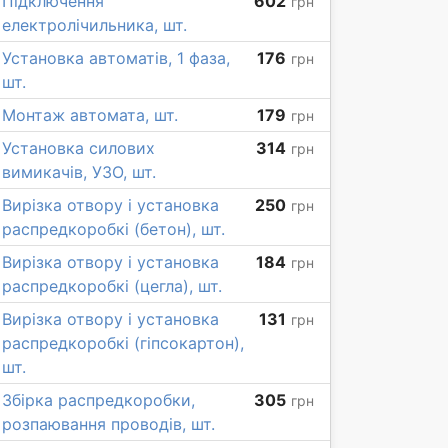
Підключення
602
грн
електролічильника, шт.
Установка автоматів, 1 фаза,
176
грн
шт.
Монтаж автомата, шт.
179
грн
Установка силових
314
грн
вимикачів, УЗО, шт.
Вирізка отвору і установка
250
грн
распредкоробкі (бетон), шт.
Вирізка отвору і установка
184
грн
распредкоробкі (цегла), шт.
Вирізка отвору і установка
131
грн
распредкоробкі (гіпсокартон),
шт.
Збірка распредкоробки,
305
грн
розпаювання проводів, шт.