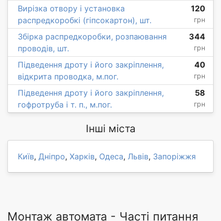
Вирізка отвору і установка
120
распредкоробкі (гіпсокартон), шт.
грн
Збірка распредкоробки, розпаювання
344
проводів, шт.
грн
Підведення дроту і його закріплення,
40
відкрита проводка, м.пог.
грн
Підведення дроту і його закріплення,
58
гофротруба і т. п., м.пог.
грн
Інші міста
Київ
,
Дніпро
,
Харків
,
Одеса
,
Львів
,
Запоріжжя
Монтаж автомата - Часті питання