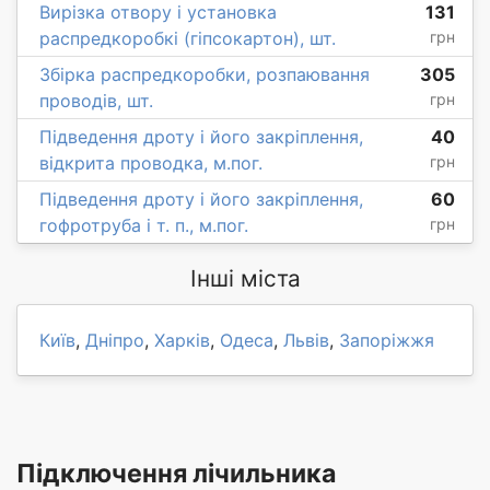
Вирізка отвору і установка
131
распредкоробкі (гіпсокартон), шт.
грн
Збірка распредкоробки, розпаювання
305
проводів, шт.
грн
Підведення дроту і його закріплення,
40
відкрита проводка, м.пог.
грн
Підведення дроту і його закріплення,
60
гофротруба і т. п., м.пог.
грн
Інші міста
Київ
,
Дніпро
,
Харків
,
Одеса
,
Львів
,
Запоріжжя
Підключення лічильника