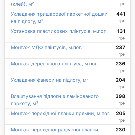
(клей), м²
грн
Укладання тришарової паркетної дошки
441
на підлогу, м²
грн
Установка пластикових плінтусів, м.пог.
131
грн
Монтаж МДФ плінтусів, м.пог.
237
грн
Монтаж дерев'яного плінтуса, м.пог.
236
грн
Укладання фанери на підлогу, м²
204
грн
Влаштування підлоги з ламінованого
398
паркету, м²
грн
Монтаж перехідної планки прямий, м.пог.
205
грн
Монтаж перехідної радіусної планки,
230