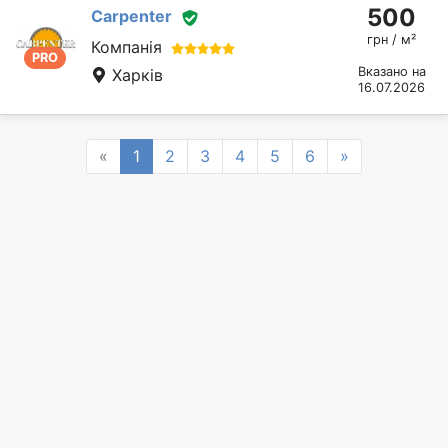
500
Сarpenter
грн / м²
Компанія
PRO
Вказано на
Харків
16.07.2026
Previous
Next
«
1
2
3
4
5
6
»