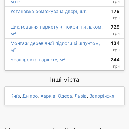
м.пог.
грн
Установка обмежувача двері, шт.
178
грн
Циклювання паркету + покриття лаком,
729
м²
грн
Монтаж дерев'яної підлоги зі шпунтом,
434
м²
грн
Брашіровка паркету, м²
244
грн
Інші міста
Київ
,
Дніпро
,
Харків
,
Одеса
,
Львів
,
Запоріжжя