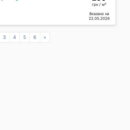
грн / м²
Вказано на
22.05.2026
Next
3
4
5
6
»