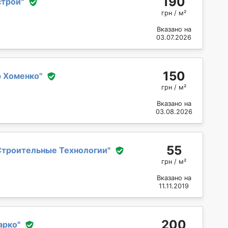
190
строй
"
грн / м²
Вказано на
03.07.2026
150
 Хоменко
"
грн / м²
Вказано на
03.08.2026
55
Строительные Технологии
"
грн / м²
Вказано на
11.11.2019
200
арко
"