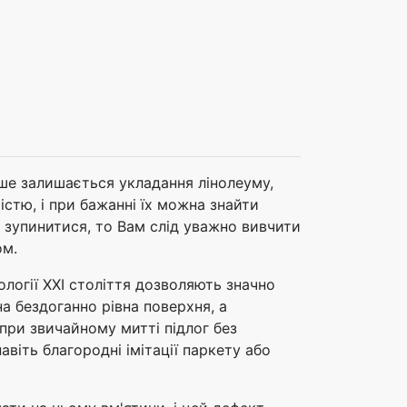
іше залишається укладання лінолеуму,
стю, і при бажанні їх можна знайти
е зупинитися, то Вам слід уважно вивчити
ом.
логії XXI століття дозволяють значно
а бездоганно рівна поверхня, а
при звичайному митті підлог без
віть благородні імітації паркету або