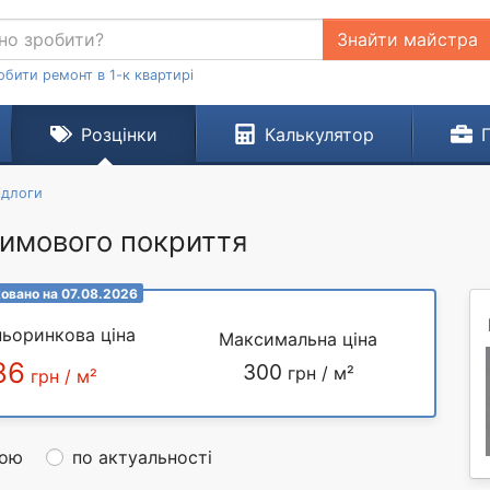
Знайти майстра
обити ремонт в 1-к квартирі
Розцінки
Калькулятор
ідлоги
лимового покриття
овано на 07.08.2026
ьоринкова ціна
Максимальна ціна
86
300
грн / м²
грн / м²
ною
по актуальності