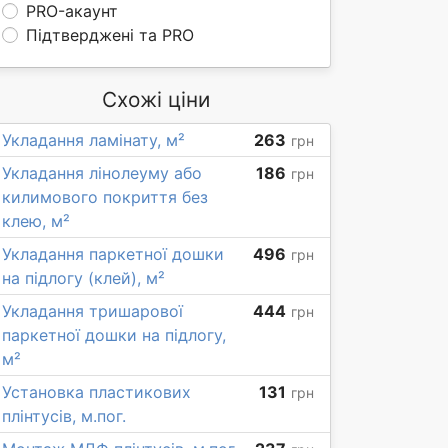
PRO-акаунт
Підтверджені та PRO
Схожі ціни
Укладання ламінату, м²
263
грн
Укладання лінолеуму або
186
грн
килимового покриття без
клею, м²
Укладання паркетної дошки
496
грн
на підлогу (клей), м²
Укладання тришарової
444
грн
паркетної дошки на підлогу,
м²
Установка пластикових
131
грн
плінтусів, м.пог.