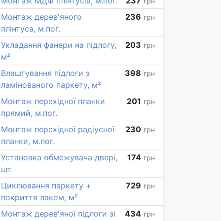
Монтаж МДФ плінтусів, м.пог.
237
грн
Монтаж дерев'яного
236
грн
плінтуса, м.пог.
Укладання фанери на підлогу,
203
грн
м²
Влаштування підлоги з
398
грн
ламінованого паркету, м²
Монтаж перехідної планки
201
грн
прямий, м.пог.
Монтаж перехідної радіусної
230
грн
планки, м.пог.
Установка обмежувача двері,
174
грн
шт.
Циклювання паркету +
729
грн
покриття лаком, м²
Монтаж дерев'яної підлоги зі
434
грн