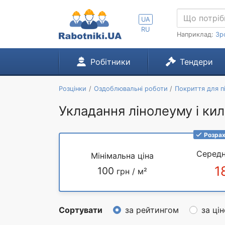
UA
RU
Наприклад:
Зр
Робітники
Тендери
Розцінки
Оздоблювальні роботи
Покриття для п
Укладання лінолеуму і ки
Розрах
Середн
Мінімальна ціна
1
100
грн / м²
Сортувати
за рейтингом
за ці