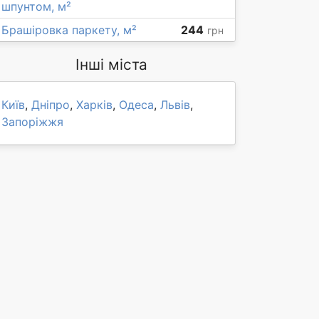
шпунтом, м²
Брашіровка паркету, м²
244
грн
Інші міста
Київ
,
Дніпро
,
Харків
,
Одеса
,
Львів
,
Запоріжжя