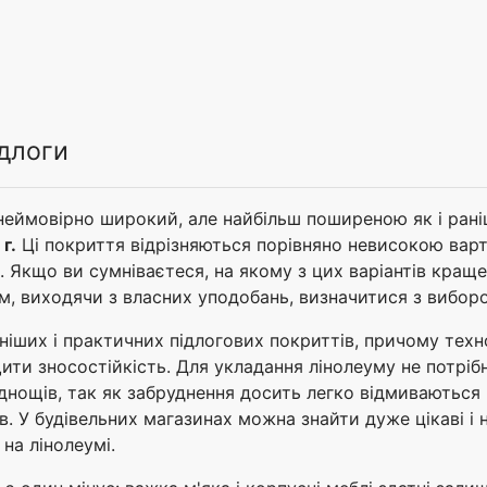
ідлоги
 неймовірно широкий, але найбільш поширеною як і ран
г.
Ці покриття відрізняються порівняно невисокою варті
и. Якщо ви сумніваєтеся, на якому з цих варіантів кращ
тім, виходячи з власних уподобань, визначитися з вибор
іших і практичних підлогових покриттів, причому техно
ти зносостійкість. Для укладання лінолеуму не потрібн
днощів, так як забруднення досить легко відмиваються 
 У будівельних магазинах можна знайти дуже цікаві і на
на лінолеумі.