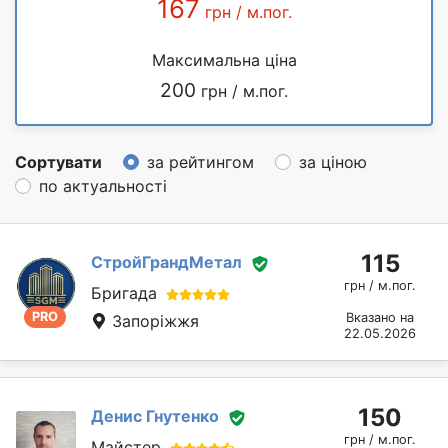
167
грн / м.пог.
Максимальна ціна
200
грн / м.пог.
Сортувати
за рейтингом
за ціною
по актуальності
115
СтройГрандМетал
грн / м.пог.
Бригада
PRO
Вказано на
Запоріжжя
22.05.2026
150
Денис Гнутенко
грн / м.пог.
Майстер