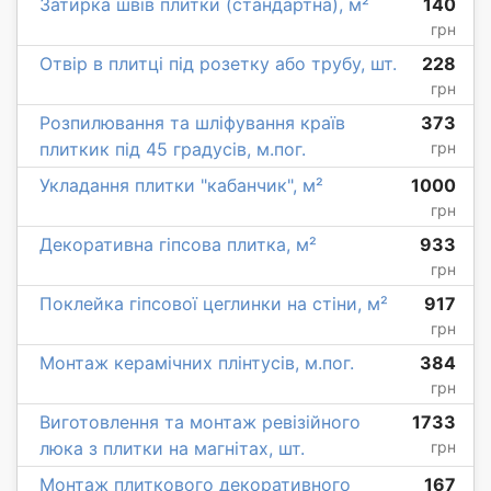
Затирка швів плитки (стандартна), м²
140
грн
Отвір в плитці під розетку або трубу, шт.
228
грн
Розпилювання та шліфування країв
373
плиткик під 45 градусів, м.пог.
грн
Укладання плитки "кабанчик", м²
1000
грн
Декоративна гіпсова плитка, м²
933
грн
Поклейка гіпсової цеглинки на стіни, м²
917
грн
Монтаж керамічних плінтусів, м.пог.
384
грн
Виготовлення та монтаж ревізійного
1733
люка з плитки на магнітах, шт.
грн
Монтаж плиткового декоративного
167