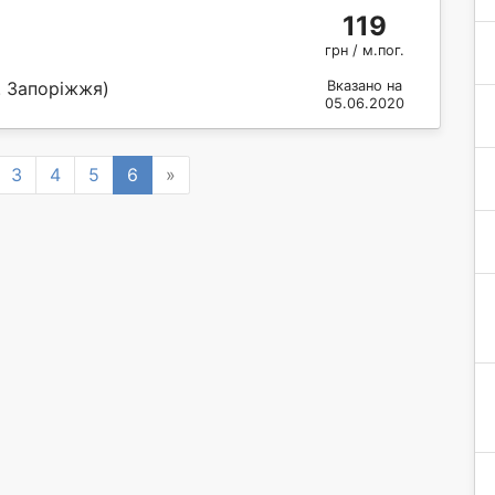
119
грн / м.пог.
. Запоріжжя)
Вказано на
05.06.2020
Next
3
4
5
6
»