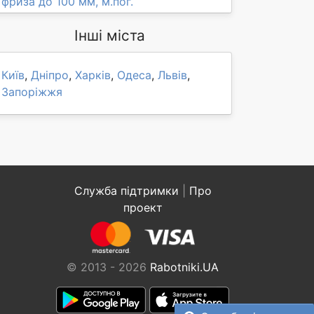
фриза до 100 мм, м.пог.
Інші міста
Київ
,
Дніпро
,
Харків
,
Одеса
,
Львів
,
Запоріжжя
Служба підтримки
|
Про
проект
© 2013 - 2026
Rabotniki.UA