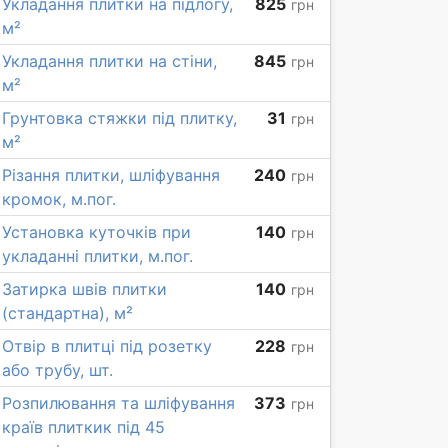
Укладання плитки на підлогу,
825
грн
м²
Укладання плитки на стіни,
845
грн
м²
Грунтовка стяжки під плитку,
31
грн
м²
Різання плитки, шліфування
240
грн
кромок, м.пог.
Установка куточків при
140
грн
укладанні плитки, м.пог.
Затирка швів плитки
140
грн
(стандартна), м²
Отвір в плитці під розетку
228
грн
або трубу, шт.
Розпилювання та шліфування
373
грн
країв плиткик під 45