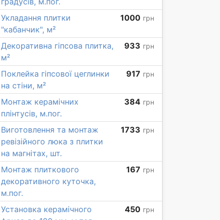
градусів, м.пог.
Укладання плитки
1000
грн
"кабанчик", м²
Декоративна гіпсова плитка,
933
грн
м²
Поклейка гіпсової цеглинки
917
грн
на стіни, м²
Монтаж керамічних
384
грн
плінтусів, м.пог.
Виготовлення та монтаж
1733
грн
ревізійного люка з плитки
на магнітах, шт.
Монтаж плиткового
167
грн
декоративного куточка,
м.пог.
Установка керамічного
450
грн