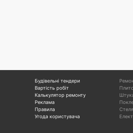
Будівельні тендери
Ремон
Вартість робіт
Плито
Калькулятор ремонту
Штука
Реклама
Покл
Правила
Стел
Угода користувача
Елект