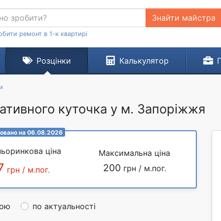
Знайти майстра
обити ремонт в 1-к квартирі
Розцінки
Калькулятор
и
ативного куточка у м. Запоріжжя
овано на 06.08.2026
ьоринкова ціна
Максимальна ціна
7
200
грн / м.пог.
грн / м.пог.
ною
по актуальності