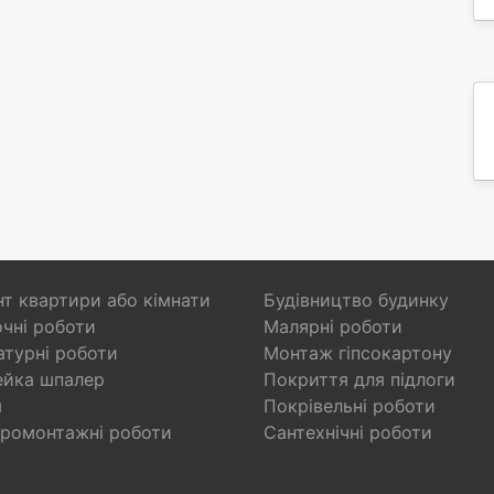
т квартири або кімнати
Будівництво будинку
чні роботи
Малярні роботи
турні роботи
Монтаж гіпсокартону
ейка шпалер
Покриття для підлоги
я
Покрівельні роботи
ромонтажні роботи
Сантехнічні роботи