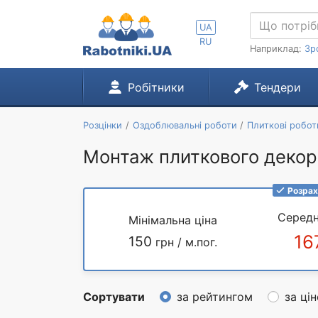
UA
RU
Наприклад:
Зр
Робітники
Тендери
Розцінки
Оздоблювальні роботи
Плиткові робот
Монтаж плиткового декор
Розрах
Середн
Мінімальна ціна
16
150
грн / м.пог.
Сортувати
за рейтингом
за ці