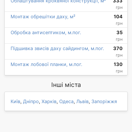
Облаштування кроквяної конструкції, м²
333
грн
Монтаж обрешітки даху, м²
104
грн
Обробка антисептиком, м.пог.
35
грн
Підшивка звисів даху сайдингом, м.пог.
370
грн
Монтаж лобової планки, м.пог.
130
грн
Інші міста
Київ
,
Дніпро
,
Харків
,
Одеса
,
Львів
,
Запоріжжя