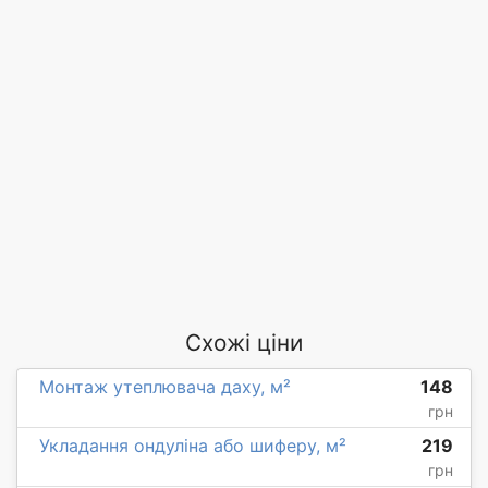
Схожі ціни
Монтаж утеплювача даху, м²
148
грн
Укладання ондуліна або шиферу, м²
219
грн