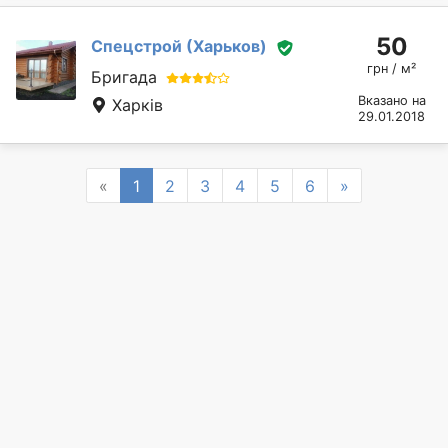
50
Спецстрой (Харьков)
грн / м²
Бригада
Вказано на
Харків
29.01.2018
Previous
Next
«
1
2
3
4
5
6
»