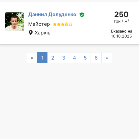
250
Даниил Долуденко
грн / м²
Майстер
Вказано на
Харків
16.10.2025
Previous
Next
«
1
2
3
4
5
6
»