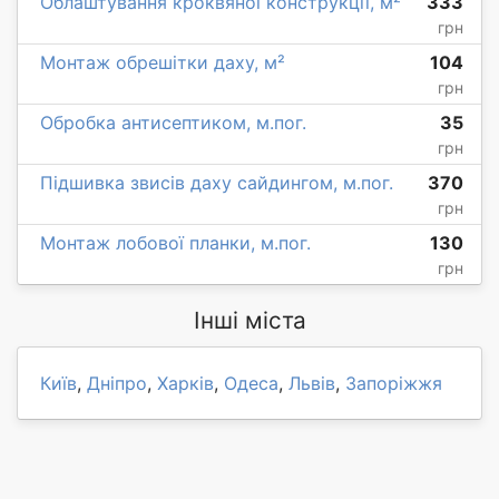
Облаштування кроквяної конструкції, м²
333
грн
Монтаж обрешітки даху, м²
104
грн
Обробка антисептиком, м.пог.
35
грн
Підшивка звисів даху сайдингом, м.пог.
370
грн
Монтаж лобової планки, м.пог.
130
грн
Інші міста
Київ
,
Дніпро
,
Харків
,
Одеса
,
Львів
,
Запоріжжя