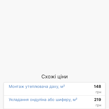
Схожі ціни
Монтаж утеплювача даху, м²
148
грн
Укладання ондуліна або шиферу, м²
219
грн