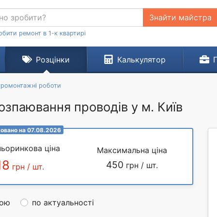
Знайти майстра
обити ремонт в 1-к квартирі
Розцінки
Калькулятор
тромонтажні роботи
озпаювання проводів у м. Київ
овано на 07.08.2026
ьоринкова ціна
Максимальна ціна
18
450
грн / шт.
грн / шт.
ною
по актуальності