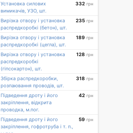
Установка силових
332
грн
вимикачів, УЗО, шт.
Вирізка отвору і установка
235
грн
распредкоробкі (бетон), шт.
Вирізка отвору і установка
189
грн
распредкоробкі (цегла), шт.
Вирізка отвору і установка
128
грн
распредкоробкі
(гіпсокартон), шт.
Збірка распредкоробки,
318
грн
розпаювання проводів, шт.
Підведення дроту і його
42
грн
закріплення, відкрита
проводка, м.пог.
Підведення дроту і його
59
грн
закріплення, гофротруба і т. п.,