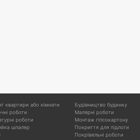
т квартири або кімнати
Будівництво будинку
чні роботи
Малярні роботи
турні роботи
Монтаж гіпсокартону
ейка шпалер
Покриття для підлоги
я
Покрівельні роботи