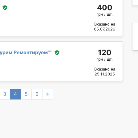
400
грн / шт.
Вказано на
05.07.2026
120
урим Ремонтируем''
"
грн / шт.
Вказано на
25.11.2025
Next
3
4
5
6
»