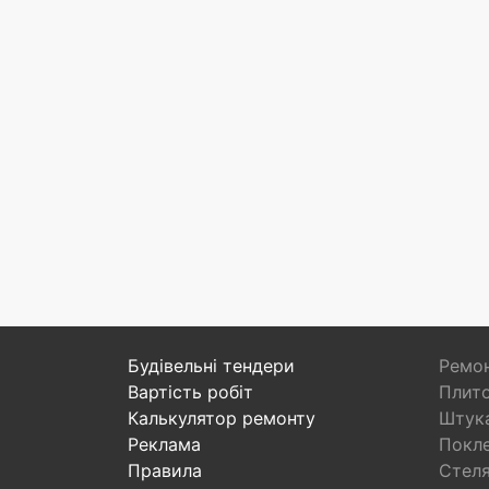
Будівельні тендери
Ремон
Вартість робіт
Плито
Калькулятор ремонту
Штука
Реклама
Покл
Правила
Стел