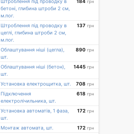
Штроблення під проводку в
184
грн
бетоні, глибина штроби 2 см,
м.пог.
Штроблення під проводку в
137
грн
цеглі, глибина штроби 2 см,
м.пог.
Облаштування ніші (цегла),
890
грн
шт.
Облаштування ніші (бетон),
1445
грн
шт.
Установка електрощитка, шт.
708
грн
Підключення
618
грн
електролічильника, шт.
Установка автоматів, 1 фаза,
172
грн
шт.
Монтаж автомата, шт.
172
грн