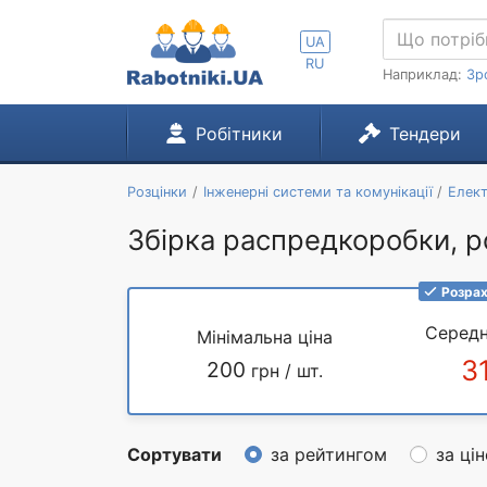
UA
RU
Наприклад:
Зр
Робітники
Тендери
Розцінки
Інженерні системи та комунікації
Елек
Збірка распредкоробки, р
Розрах
Середн
Мінімальна ціна
3
200
грн / шт.
Сортувати
за рейтингом
за ці