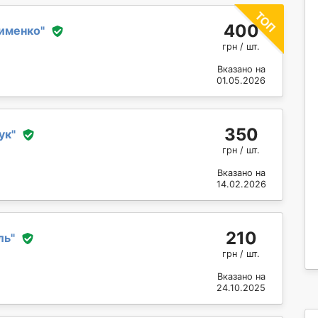
400
именко
"
грн / шт.
Вказано на
01.05.2026
350
ук
"
грн / шт.
Вказано на
14.02.2026
210
ль
"
грн / шт.
Вказано на
24.10.2025