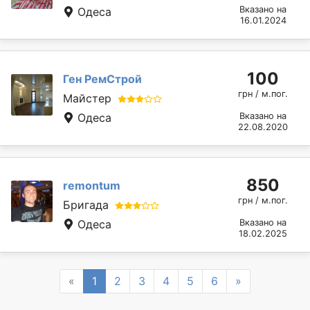
Вказано на
Одеса
16.01.2024
100
Ген РемСтрой
грн / м.пог.
Майстер
Одеса
Вказано на
22.08.2020
850
remontum
грн / м.пог.
Бригада
Одеса
Вказано на
18.02.2025
Previous
Next
«
1
2
3
4
5
6
»