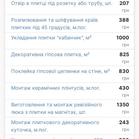
Отвір в плитці під розетку або трубу, шт.
207
грн
Розпилювання та шліфування країв
388
плиткик під 45 градусів, м.пог.
грн
Укладання плитки "кабанчик", м²
1000
грн
Декоративна гіпсова плитка, м²
825
грн
Поклейка гіпсової цеглинки на стіни, м²
830
грн
Монтаж керамічних плінтусів, м.пог.
430
грн
Виготовлення та монтаж ревізійного
1350
люка з плитки на магнітах, шт.
грн
Монтаж плиткового декоративного
243
куточка, м.пог.
грн