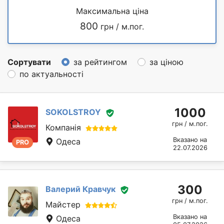
Максимальна ціна
800
грн / м.пог.
Сортувати
за рейтингом
за ціною
по актуальності
1000
SOKOLSTROY
грн / м.пог.
Компанія
Вказано на
Одеса
PRO
22.07.2026
300
Валерий Кравчук
грн / м.пог.
Майстер
Вказано на
Одеса