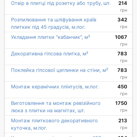
Отвір в плитці під розетку або трубу, шт.
214
грн
Розпилювання та шліфування країв
342
плиткик під 45 градусів, м.пог.
грн
Укладання плитки "кабанчик", м²
1067
грн
Декоративна гіпсова плитка, м²
783
грн
Поклейка гіпсової цеглинки на стіни, м²
783
грн
Монтаж керамічних плінтусів, м.пог.
450
грн
Виготовлення та монтаж ревізійного
1750
люка з плитки на магнітах, шт.
грн
Монтаж плиткового декоративного
213
куточка, м.пог.
грн