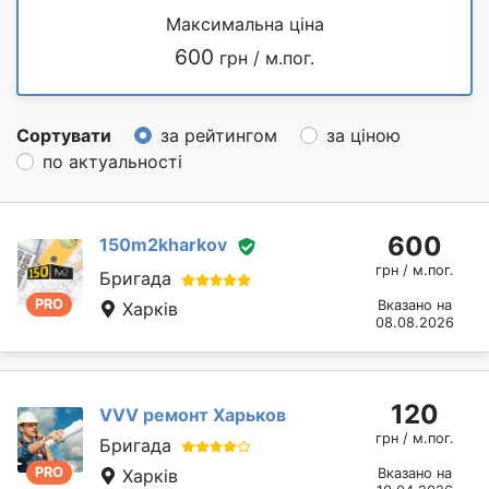
Максимальна ціна
600
грн / м.пог.
Сортувати
за рейтингом
за ціною
по актуальності
600
150m2kharkov
грн / м.пог.
Бригада
PRO
Вказано на
Харків
08.08.2026
120
VVV ремонт Харьков
грн / м.пог.
Бригада
PRO
Харків
Вказано на