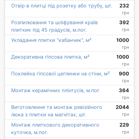
Отвір в плитці під розетку або трубу, шт.
232
грн
Розпилювання та шліфування країв
392
плиткик під 45 градусів, м.пог.
грн
Укладання плитки "кабанчик", м²
1000
грн
Декоративна гіпсова плитка, м²
1000
грн
Поклейка гіпсової цеглинки на стіни, м²
900
грн
Монтаж керамічних плінтусів, м.пог.
364
грн
Виготовлення та монтаж ревізійного
2044
люка з плитки на магнітах, шт.
грн
Монтаж плиткового декоративного
229
куточка, м.пог.
грн