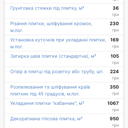
Грунтовка стяжки під плитку, м²
36
грн
Різання плитки, шліфування кромок,
230
м.пог.
грн
Установка куточків при укладанні плитки,
169
м.пог.
грн
Затирка швів плитки (стандартна), м²
105
грн
Отвір в плитці під розетку або трубу, шт.
224
грн
Розпилювання та шліфування країв
350
плиткик під 45 градусів, м.пог.
грн
Укладання плитки "кабанчик", м²
1067
грн
Декоративна гіпсова плитка, м²
950
грн