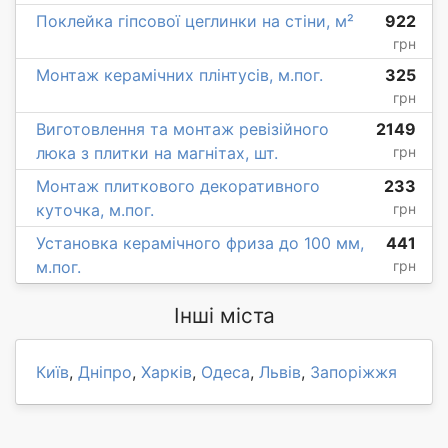
Поклейка гіпсової цеглинки на стіни, м²
922
грн
Монтаж керамічних плінтусів, м.пог.
325
грн
Виготовлення та монтаж ревізійного
2149
люка з плитки на магнітах, шт.
грн
Монтаж плиткового декоративного
233
куточка, м.пог.
грн
Установка керамічного фриза до 100 мм,
441
м.пог.
грн
Інші міста
Київ
,
Дніпро
,
Харків
,
Одеса
,
Львів
,
Запоріжжя