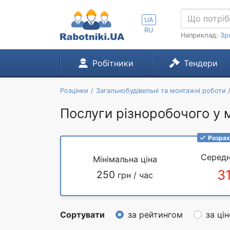
UA
RU
Наприклад:
Зр
Робітники
Тендери
Розцінки
Загальнобудівельні та монтажні роботи
Послуги різноробочого у 
Розрах
Середн
Мінімальна ціна
3
250
грн / час
Сортувати
за рейтингом
за ці