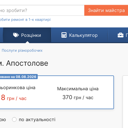
Знайти майстра
обити ремонт в 1-к квартирі
Розцінки
Калькулятор
Послуги різноробочих
м. Апостолове
овано на 08.08.2026
ьоринкова ціна
Максимальна ціна
18
370
грн / час
грн / час
ною
по актуальності