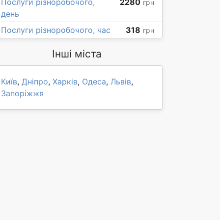
Послуги різноробочого,
2280
грн
день
Послуги різноробочого, час
318
грн
Інші міста
Київ
,
Дніпро
,
Харків
,
Одеса
,
Львів
,
Запоріжжя