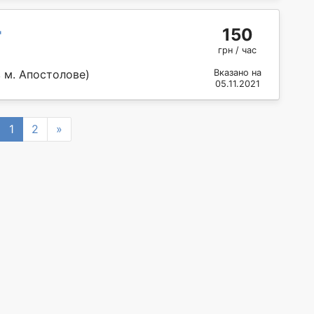
150
"
грн / час
 м. Апостолове)
Вказано на
05.11.2021
revious
Next
1
2
»