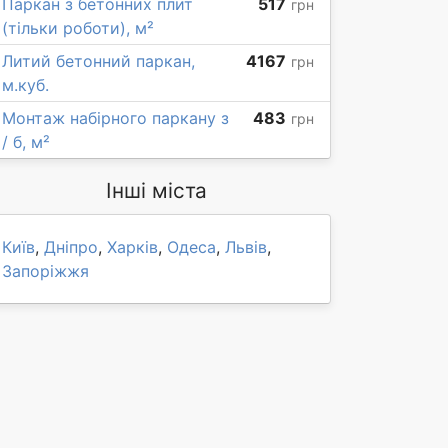
Паркан з бетонних плит
517
грн
(тільки роботи), м²
Литий бетонний паркан,
4167
грн
м.куб.
Монтаж набірного паркану з
483
грн
/ б, м²
Інші міста
Київ
,
Дніпро
,
Харків
,
Одеса
,
Львів
,
Запоріжжя