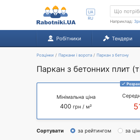
UA
RU
Наприклад:
Зр
Робітники
Тендери
Розцінки
Паркани і ворота
Паркан з бетону
Паркан з бетонних плит (т
Розрах
Середн
Мінімальна ціна
5
400
грн / м²
Сортувати
за рейтингом
за ці