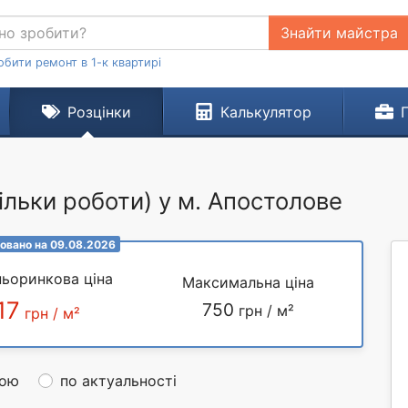
Знайти майстра
обити ремонт в 1-к квартирі
Розцінки
Калькулятор
ільки роботи) у м. Апостолове
овано на 09.08.2026
ьоринкова ціна
Максимальна ціна
17
750
грн / м²
грн / м²
ною
по актуальності