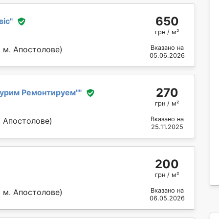
650
віс
"
грн / м²
Вказано на
 м. Апостолове)
05.06.2026
270
урим Ремонтируем''
"
грн / м²
Вказано на
. Апостолове)
25.11.2025
200
грн / м²
Вказано на
 м. Апостолове)
06.05.2026