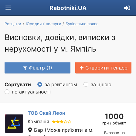
Rabotniki.UA
Розцінки
Юридичні послуги
Будівельне право
Висновки, довідки, виписки з
нерухомості у м. Ямпіль
Фільтр (1)
Створити тендер
Сортувати
за рейтингом
за ціною
по актуальності
ТОВ Скай Леон
1000
Компанія
грн / объект
Бар
(Може приїхати в м.
Вказано на