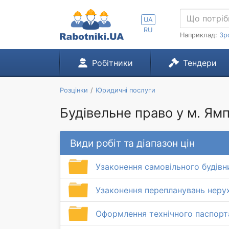
UA
RU
Наприклад:
Зр
Робітники
Тендери
Розцінки
Юридичні послуги
Будівельне право у м. Ямп
Види робіт та діапазон цін
Узаконення самовільного будівн
Узаконення перепланувань неру
Оформлення технічного паспорт