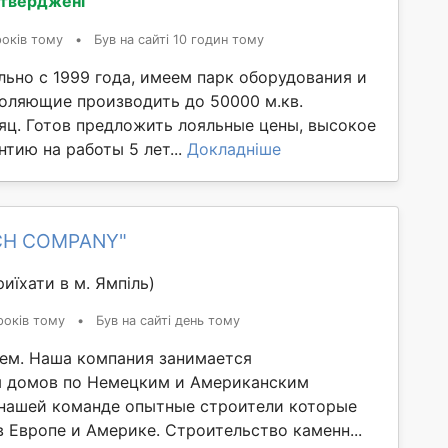
дтверджені
років тому
•
Був на сайті 10 годин тому
льно с 1999 года, имеем парк оборудования и
оляющие производить до 50000 м.кв.
яц. Готов предложить лояльные цены, высокое
нтию на работы 5 лет...
Докладніше
ICH COMPANY"
иїхати в м. Ямпіль)
років тому
•
Був на сайті день тому
ем. Наша компания занимается
м домов по Немецким и Американским
 нашей команде опытные строители которые
 Европе и Америке. Строительство каменн...