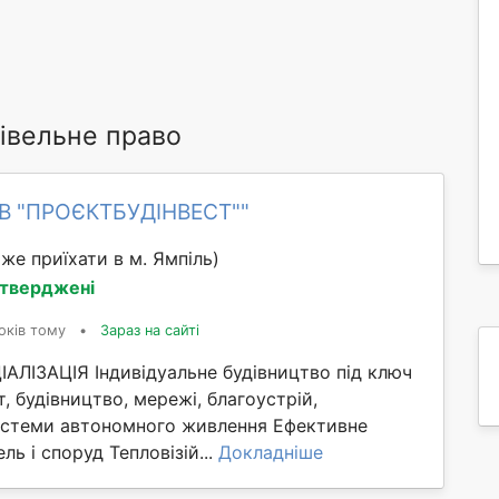
івельне право
ОВ "ПРОЄКТБУДІНВЕСТ""
же приїхати в м. Ямпіль)
дтверджені
оків тому
•
Зараз на сайті
ЛІЗАЦІЯ Індивідуальне будівництво під ключ
т, будівництво, мережі, благоустрій,
стеми автономного живлення Ефективне
ль і споруд Тепловізій...
Докладніше