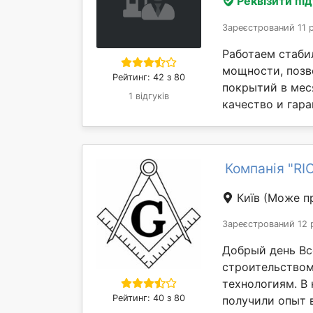
Реквізити пі
Зареєстрований 11 
Работаем стаби
мощности, позв
Рейтинг: 42 з 80
покрытий в мес
1 відгуків
качество и гара
Компанія "R
Київ
(Може пр
Зареєстрований 12 
Добрый день Вс
строительство
технологиям. В
Рейтинг: 40 з 80
получили опыт в