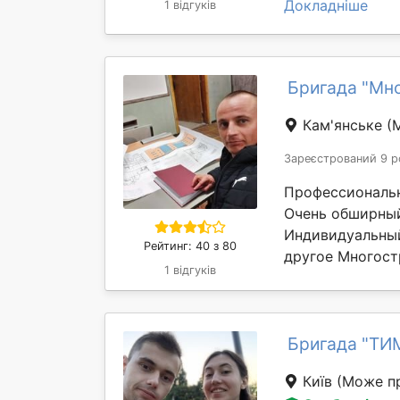
Докладніше
1 відгуків
Бригада "Мн
Кам'янське
(
Зареєстрований 9 р
Профессиональн
Очень обширный
Индивидуальный
Рейтинг: 40 з 80
другое Многост
1 відгуків
Бригада "ТИ
Київ
(Може пр