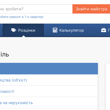
Знайти майстра
обити ремонт в 1-к квартирі
Розцінки
Калькулятор
іль
ицтва (об'єкт)
хомості
а на нерухомість