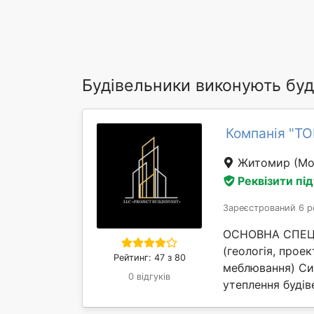
Будівельники виконують буд
Компанія "Т
Житомир
(Мо
Реквізити пі
Зареєстрований 6 р
ОСНОВНА СПЕЦІА
(геологія, проек
Рейтинг: 47 з 80
меблювання) Си
0 відгуків
утеплення будіве