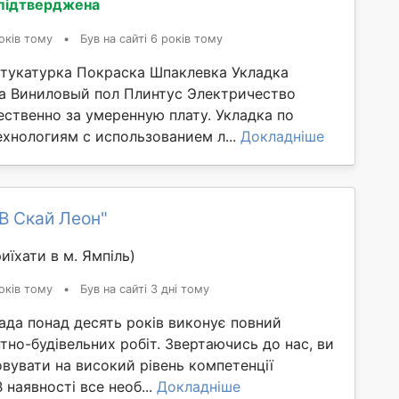
 підтверджена
оків тому
•
Був на сайті 6 років тому
тукатурка Покраска Шпаклевка Укладка
а Виниловый пол Плинтус Электричество
ественно за умеренную плату. Укладка по
хнологиям с использованием л...
Докладніше
В Скай Леон"
иїхати в м. Ямпіль)
оків тому
•
Був на сайті 3 дні тому
ада понад десять років виконує повний
но-будівельних робіт. Звертаючись до нас, ви
вувати на високий рівень компетенції
В наявності все необ...
Докладніше