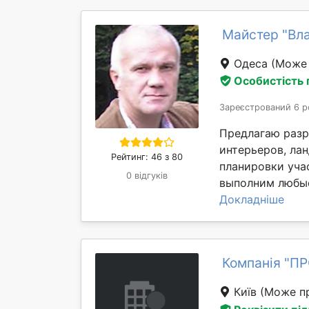
Майстер "Вл
Одеса
(Може 
Особистість
Зареєстрований 6 р
Предлагаю разр
интерьеров, ла
Рейтинг: 46 з 80
планировки уча
0 відгуків
выполним любые
Докладніше
Компанія "П
Київ
(Може пр