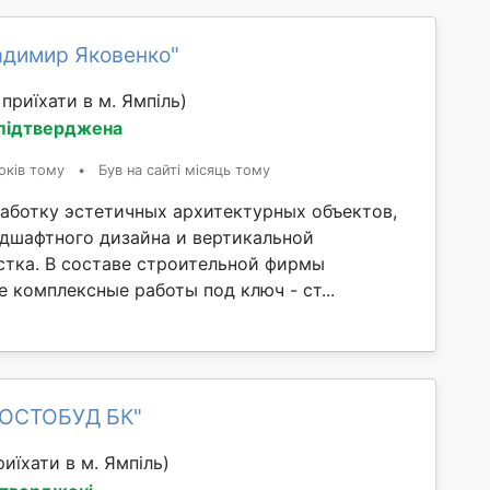
адимир Яковенко"
приїхати в м. Ямпіль)
 підтверджена
оків тому
•
Був на сайті місяць тому
аботку эстетичных архитектурных объектов,
ндшафтного дизайна и вертикальной
стка. В составе строительной фирмы
 комплексные работы под ключ - ст...
РОСТОБУД БК"
иїхати в м. Ямпіль)