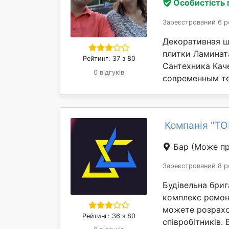
Особистість
Зареєстрований 6 р
Декоративная ш
плитки Ламинат
Рейтинг: 37 з 80
Сантехника Кач
0 відгуків
современным те
Компанія "ТО
Бар
(Може пр
Зареєстрований 8 р
Будівельна бриг
комплекс ремонт
можете розрахо
Рейтинг: 36 з 80
співробітників. 