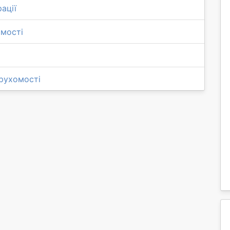
ації
омості
ерухомості