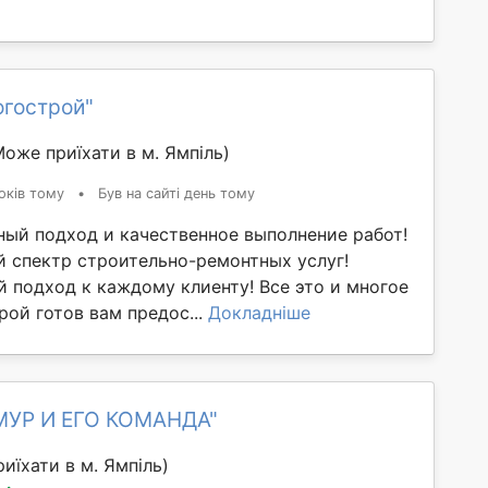
огострой"
Може приїхати в м. Ямпіль)
оків тому
•
Був на сайті день тому
ый подход и качественное выполнение работ!
 спектр строительно-ремонтных услуг!
 подход к каждому клиенту! Все это и многое
рой готов вам предос...
Докладніше
МУР И ЕГО КОМАНДА"
иїхати в м. Ямпіль)