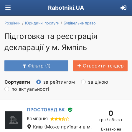
Rabotniki.UA
Розцінки
Юридичні послуги
Будівельне право
Підготовка та реєстрація
декларації у м. Ямпіль
Фільтр (1)
Створити тендер
Сортувати
за рейтингом
за ціною
по актуальності
ПРОСТОБУД БК
0
Компанія
грн / объект
Київ
(Може приїхати в м.
Вказано на