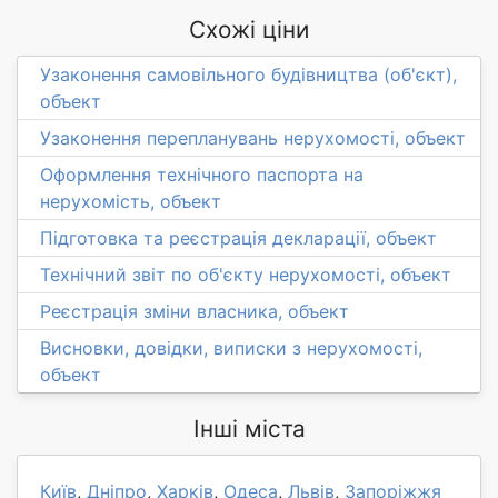
Схожі ціни
Узаконення самовільного будівництва (об'єкт),
объект
Узаконення перепланувань нерухомості, объект
Оформлення технічного паспорта на
нерухомість, объект
Підготовка та реєстрація декларації, объект
Технічний звіт по об'єкту нерухомості, объект
Реєстрація зміни власника, объект
Висновки, довідки, виписки з нерухомості,
объект
Інші міста
Київ
,
Дніпро
,
Харків
,
Одеса
,
Львів
,
Запоріжжя