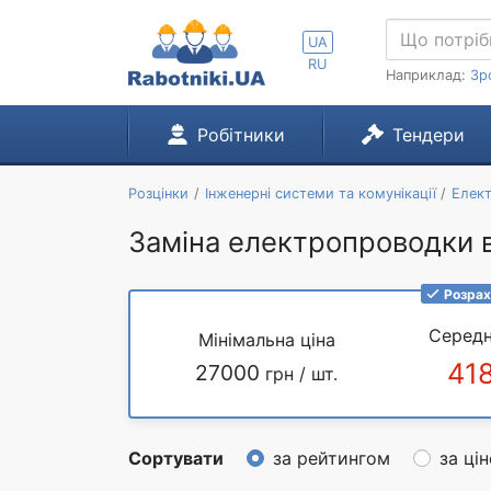
UA
RU
Наприклад:
Зр
Робітники
Тендери
Розцінки
Інженерні системи та комунікації
Елек
Заміна електропроводки в
Розрах
Середн
Мінімальна ціна
41
27000
грн / шт.
Сортувати
за рейтингом
за ці