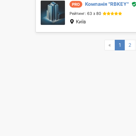
Компанія "
RBKEY
"
PRO
Рейтинг: 63 з 80
Київ
Previous
«
1
2