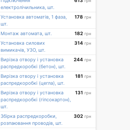
Підключення
613
грн
електролічильника, шт.
Установка автоматів, 1 фаза,
178
грн
шт.
Монтаж автомата, шт.
182
грн
Установка силових
314
грн
вимикачів, УЗО, шт.
Вирізка отвору і установка
244
грн
распредкоробкі (бетон), шт.
Вирізка отвору і установка
181
грн
распредкоробкі (цегла), шт.
Вирізка отвору і установка
131
грн
распредкоробкі (гіпсокартон),
шт.
Збірка распредкоробки,
302
грн
розпаювання проводів, шт.