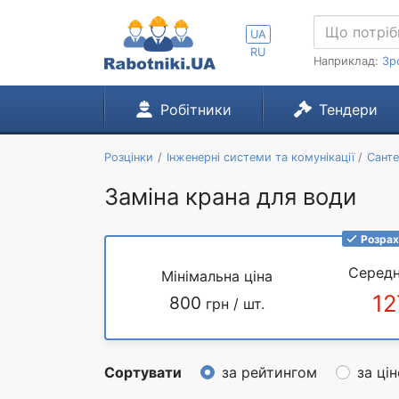
UA
RU
Наприклад:
Зр
Робітники
Тендери
Розцінки
Інженерні системи та комунікації
Санте
Заміна крана для води
Розрах
Середн
Мінімальна ціна
12
800
грн / шт.
Сортувати
за рейтингом
за ці