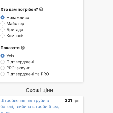
Хто вам потрібен?
Неважливо
Майстер
Бригада
Компанія
Показати
Усіх
Підтверджені
PRO-акаунт
Підтверджені та PRO
Схожі ціни
Штроблення під труби в
321
грн
бетоні, глибина штроби 5 см,
м.пог.