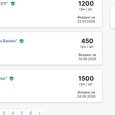
1200
ROY
"
грн / шт.
Вказано на
22.07.2026
450
н Валин
"
грн / шт.
Вказано на
14.06.2026
1500
use
"
грн / шт.
Вказано на
24.06.2026
Next
3
4
5
6
»