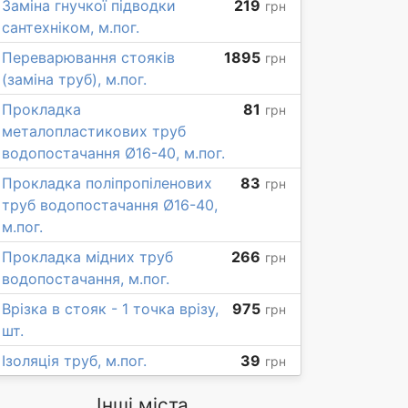
Заміна гнучкої підводки
219
грн
сантехніком, м.пог.
Переварювання стояків
1895
грн
(заміна труб), м.пог.
Прокладка
81
грн
металопластикових труб
водопостачання Ø16-40, м.пог.
Прокладка поліпропіленових
83
грн
труб водопостачання Ø16-40,
м.пог.
Прокладка мідних труб
266
грн
водопостачання, м.пог.
Врізка в стояк - 1 точка врізу,
975
грн
шт.
Ізоляція труб, м.пог.
39
грн
Інші міста