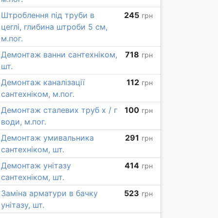
Штроблення під труби в
245
грн
цеглі, глибина штроби 5 см,
м.пог.
Демонтаж ванни сантехніком,
718
грн
шт.
Демонтаж каналізації
112
грн
сантехніком, м.пог.
Демонтаж сталевих труб х / г
100
грн
води, м.пог.
Демонтаж умивальника
291
грн
сантехніком, шт.
Демонтаж унітазу
414
грн
сантехніком, шт.
Заміна арматури в бачку
523
грн
унітазу, шт.