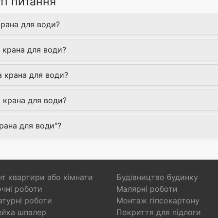
ті питання
крана для води?
 крана для води?
а крана для води?
 крана для води?
крана для води"?
т квартири або кімнати
Будівництво будинку
чні роботи
Малярні роботи
турні роботи
Монтаж гіпсокартону
ейка шпалер
Покриття для підлоги