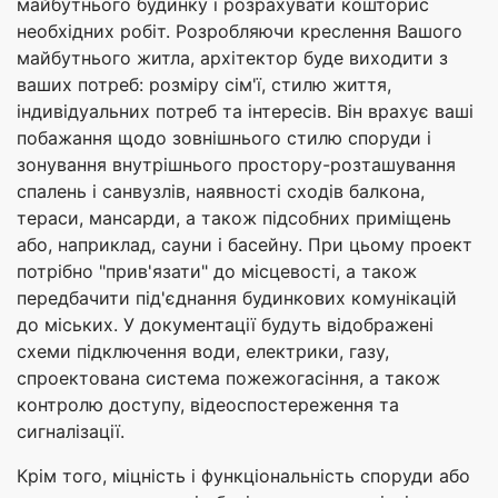
майбутнього будинку і розрахувати кошторис
необхідних робіт. Розробляючи креслення Вашого
майбутнього житла, архітектор буде виходити з
ваших потреб: розміру сім'ї, стилю життя,
індивідуальних потреб та інтересів. Він врахує ваші
побажання щодо зовнішнього стилю споруди і
зонування внутрішнього простору-розташування
спалень і санвузлів, наявності сходів балкона,
тераси, мансарди, а також підсобних приміщень
або, наприклад, сауни і басейну. При цьому проект
потрібно "прив'язати" до місцевості, а також
передбачити під'єднання будинкових комунікацій
до міських. У документації будуть відображені
схеми підключення води, електрики, газу,
спроектована система пожежогасіння, а також
контролю доступу, відеоспостереження та
сигналізації.
Крім того, міцність і функціональність споруди або