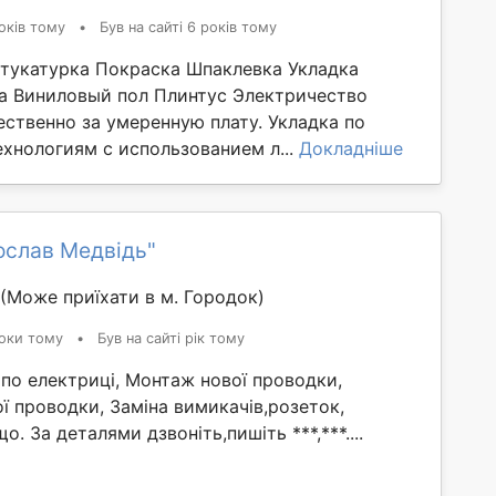
оків тому
•
Був на сайті 6 років тому
тукатурка Покраска Шпаклевка Укладка
а Виниловый пол Плинтус Электричество
ественно за умеренную плату. Укладка по
хнологиям с использованием л...
Докладніше
ослав Медвідь"
(Може приїхати в м. Городок)
оки тому
•
Був на сайті рік тому
т по електриці, Монтаж нової проводки,
 проводки, Заміна вимикачів,розеток,
о. За деталями дзвоніть,пишіть ***,***....