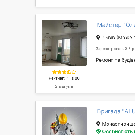
Майстер "Ол
Львів
(Може п
Зареєстрований 5 р
Ремонт та будів
Рейтинг: 41 з 80
2 відгуків
Бригада "AL
Монастирищ
Особистість