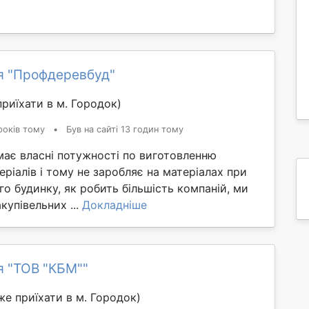
я "Профдеревбуд"
риїхати в м. Городок)
років тому
•
Був на сайті 13 годин тому
має власні потужності по виготовленню
еріалів і тому не заробляє на матеріалах при
го будинку, як робить більшість компаній, ми
купівельних ...
Докладніше
я "ТОВ "КБМ""
е приїхати в м. Городок)