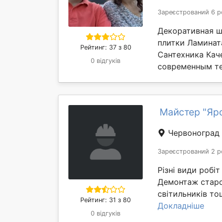
Зареєстрований 6 р
Декоративная ш
плитки Ламинат
Рейтинг: 37 з 80
Сантехника Кач
0 відгуків
современным те
Майстер "Яр
Червоноград
Зареєстрований 2 р
Різні види робі
Демонтаж старої
світильників тощ
Рейтинг: 31 з 80
Докладніше
0 відгуків