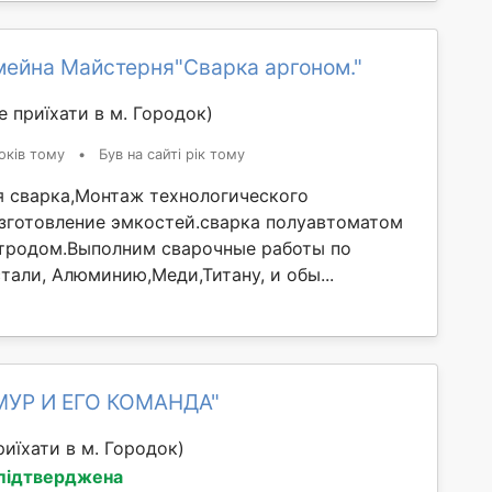
мейна Майстерня"Сварка аргоном."
 приїхати в м. Городок)
оків тому
•
Був на сайті рік тому
я сварка,Монтаж технологического
зготовление эмкостей.сварка полуавтоматом
ктродом.Выполним сварочные работы по
али, Алюминию,Меди,Титану, и обы...
МУР И ЕГО КОМАНДА"
иїхати в м. Городок)
 підтверджена