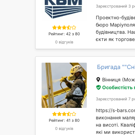
Зареєстрований 3 р
Проектно-будів
бюро Маріуполя 
будівництва. Н
Рейтинг: 42 з 80
єкти як торгове
0 відгуків
Бригада ""Сн
Вінниця
(Може
Особистість
Зареєстрований 7 р
https://s-bars.
виконання маляр
Рейтинг: 41 з 80
на висоті. Квалі
0 відгуків
які ми використ.