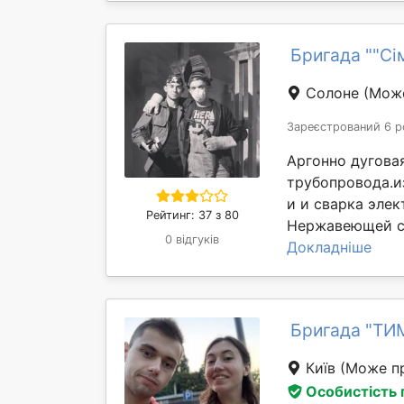
Бригада ""Сі
Солоне
(Може
Зареєстрований 6 р
Аргонно дугова
трубопровода.и
и и сварка эле
Рейтинг: 37 з 80
Нержавеющей ст
0 відгуків
Докладніше
Бригада "ТИ
Київ
(Може пр
Особистість