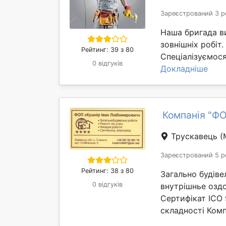
Зареєстрований 3 р
Наша бригада ви
зовнішніх робіт.
Рейтинг: 39 з 80
Спеціалізуємося 
0 відгуків
Докладніше
Компанія "
Трускавець
(
Зареєстрований 5 р
Рейтинг: 38 з 80
Загально будіве
0 відгуків
внутрішнье оздо
Сертифікат ICO 9
складності Комп