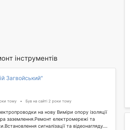
онт інструментів
ій Загвойський"
оки тому
•
Був на сайті 2 роки тому
лектропроводки на нову Виміри опору ізоляції
ура заземлення.Ремонт електромережі та
.Встановлення сигналізації та відеонагляду....