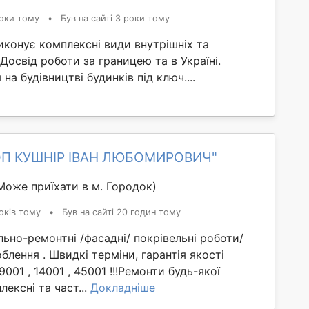
оки тому
•
Був на сайті 3 роки тому
конує комплексні види внутрішніх та
 Досвід роботи за границею та в Україні.
на будівництві будинків під ключ....
ФОП КУШНІР ІВАН ЛЮБОМИРОВИЧ"
Може приїхати в м. Городок)
оків тому
•
Був на сайті 20 годин тому
льно-ремонтні /фасадні/ покрівельні роботи/
блення . Швидкі терміни, гарантія якості
001 , 14001 , 45001 !!!Ремонти будь-якої
лексні та част...
Докладніше