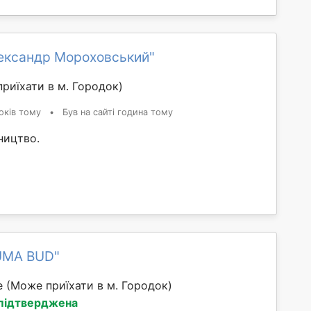
ександр Мороховський"
риїхати в м. Городок)
оків тому
•
Був на сайті година тому
ництво.
UMA BUD"
е
(Може приїхати в м. Городок)
 підтверджена