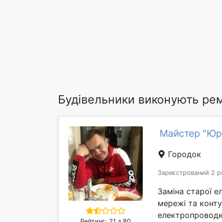
Будівельники виконують рем
Майстер "Юр
Городок
Зареєстрований 2 р
Заміна старої е
мережі та конт
електропроводки
Рейтинг: 21 з 80