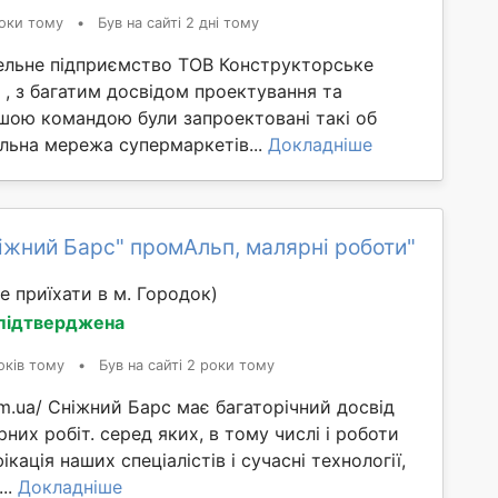
оки тому
•
Був на сайті 2 дні тому
ельне підприємство ТОВ Конструкторське
, з багатим досвідом проектування та
ашою командою були запроектовані такі об
льна мережа супермаркетів...
Докладніше
іжний Барс" промАльп, малярні роботи"
 приїхати в м. Городок)
 підтверджена
оків тому
•
Був на сайті 2 роки тому
com.ua/ Сніжний Барс має багаторічний досвід
них робіт. серед яких, в тому числі і роботи
фікація наших спеціалістів і сучасні технології,
..
Докладніше