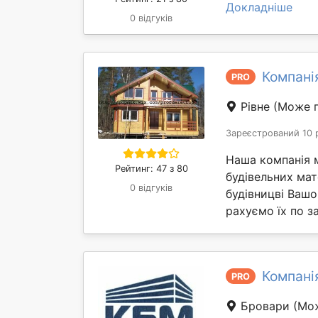
Докладніше
0 відгуків
Компані
PRO
Рівне
(Може п
Зареєстрований 10 
Наша компанія 
Рейтинг: 47 з 80
будівельних мат
0 відгуків
будівницві Вашо
рахуємо їх по за
Компані
PRO
Бровари
(Мож