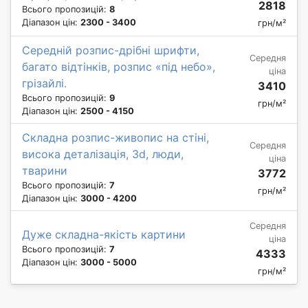
2818
Всього пропозицій:
8
Діапазон цін:
2300 - 3400
грн/м²
Середній розпис-дрібні шрифти,
Середня
багато відтінків, розпис «під небо»,
ціна
грізайлі.
3410
Всього пропозицій:
9
грн/м²
Діапазон цін:
2500 - 4150
Складна розпис-живопис на стіні,
Середня
висока деталізація, 3d, люди,
ціна
тварини
3772
Всього пропозицій:
7
грн/м²
Діапазон цін:
3000 - 4200
Середня
Дуже складна-якість картини
ціна
Всього пропозицій:
7
4333
Діапазон цін:
3000 - 5000
грн/м²