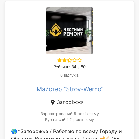
Рейтинг: 34 з 80
0 відгуків
Майстер "Stroy-Werno"
Запоріжжя
Зареєстрований 5 років тому
Був на сайті 2 роки тому
🌎г.Запорожье / Работаю по всему Городу и
Области. Возможен выезд в Днепр 👑💪🏻Опыт