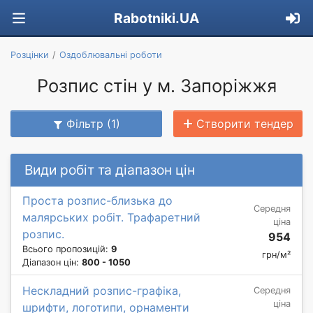
Rabotniki.UA
Розцінки
Оздоблювальні роботи
Розпис стін у м. Запоріжжя
Фільтр (1)
Створити тендер
Види робіт та діапазон цін
Проста розпис-близька до
Середня
малярських робіт. Трафаретний
ціна
розпис.
954
Всього пропозицій:
9
грн/м²
Діапазон цін:
800 - 1050
Нескладний розпис-графіка,
Середня
ціна
шрифти, логотипи, орнаменти