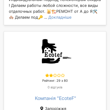
! Делаем работы любой сложности, все виды
отделочных работ. 🕌🏗РЕМОНТ от А до Я🛠
🏘 Делаем под🔑 ...
Докладніше
Рейтинг: 29 з 80
0 відгуків
Компанія "EcoteF"
Запоріжжя