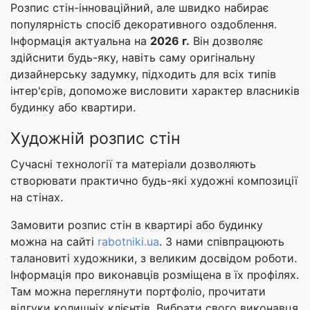
Розпис стін-інноваційний, але швидко набирає
популярність спосіб декоративного оздоблення.
Інформація актуальна на
2026 г.
Він дозволяє
здійснити будь-яку, навіть саму оригінальну
дизайнерську задумку, підходить для всіх типів
інтер'єрів, допоможе висловити характер власників
будинку або квартири.
Художній розпис стін
Сучасні технології та матеріали дозволяють
створювати практично будь-які художні композиції
на стінах.
Замовити розпис стін в квартирі або будинку
можна на сайті
rabotniki.ua
. З нами співпрацюють
талановиті художники, з великим досвідом роботи.
Інформація про виконавців розміщена в їх профілях.
Там можна переглянути портфоліо, прочитати
відгуки колишніх клієнтів. Вибрати свого виконавця