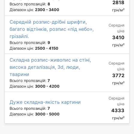
2818
Всього пропозицій:
8
Діапазон цін:
2300 - 3400
грн/м²
Середній розпис-дрібні шрифти,
Середня
багато відтінків, розпис «під небо»,
ціна
грізайлі.
3410
Всього пропозицій:
9
грн/м²
Діапазон цін:
2500 - 4150
Складна розпис-живопис на стіні,
Середня
висока деталізація, 3d, люди,
ціна
тварини
3772
Всього пропозицій:
7
грн/м²
Діапазон цін:
3000 - 4200
Середня
Дуже складна-якість картини
ціна
Всього пропозицій:
7
4333
Діапазон цін:
3000 - 5000
грн/м²