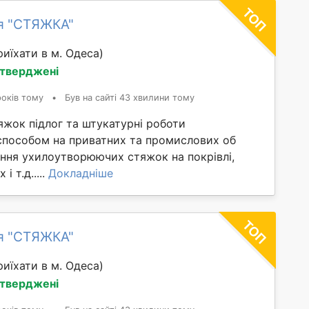
я "СТЯЖКА"
иїхати в м. Одеса)
дтверджені
років тому
•
Був на сайті 43 хвилини тому
яжок підлог та штукатурні роботи
способом на приватних та промислових об
ання ухилоутворюючих стяжок на покрівлі,
і т.д.....
Докладніше
я "СТЯЖКА"
иїхати в м. Одеса)
дтверджені