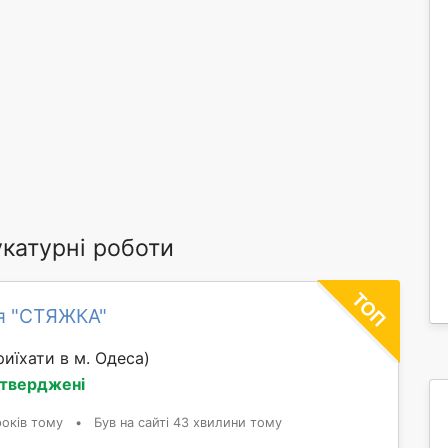
катурні роботи
я "СТЯЖКА"
иїхати в м. Одеса)
дтверджені
років тому
•
Був на сайті 43 хвилини тому