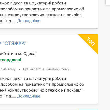
яжок підлог та штукатурні роботи
способом на приватних та промислових об
ання ухилоутворюючих стяжок на покрівлі,
і т.д.....
Докладніше
я "СТЯЖКА"
иїхати в м. Одеса)
дтверджені
років тому
•
Був на сайті 43 хвилини тому
яжок підлог та штукатурні роботи
способом на приватних та промислових об
ання ухилоутворюючих стяжок на покрівлі,
і т.д.....
Докладніше