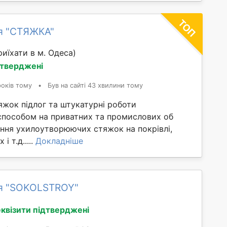
я "СТЯЖКА"
иїхати в м. Одеса)
дтверджені
років тому
•
Був на сайті 43 хвилини тому
яжок підлог та штукатурні роботи
способом на приватних та промислових об
ання ухилоутворюючих стяжок на покрівлі,
і т.д.....
Докладніше
я "SOKOLSTROY"
квізити підтверджені