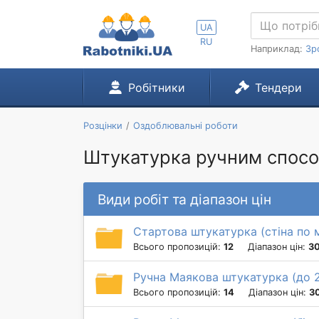
UA
RU
Наприклад:
Зр
Робітники
Тендери
Розцінки
Оздоблювальні роботи
Штукатурка ручним спосо
Види робіт та діапазон цін
Стартова штукатурка (стіна по 
Всього пропозицій:
12
Діапазон цін:
30
Ручна Маякова штукатурка (до 
Всього пропозицій:
14
Діапазон цін:
30