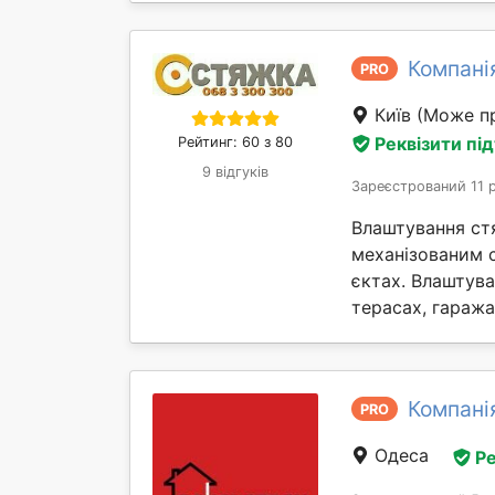
Компані
PRO
Київ
(Може пр
Реквізити пі
Рейтинг: 60 з 80
9 відгуків
Зареєстрований 11 
Влаштування ст
механізованим 
єктах. Влаштув
терасах, гаражах 
Компані
PRO
Одеса
Ре