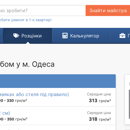
Знайти майстра
обити ремонт в 1-к квартирі
Розцінки
Калькулятор
бом у м. Одеса
маяках або стеля під правило)
Середня ціна
313
0 - 330
грн/м²
грн/м²
2 см)
Середня ціна
318
0 - 350
грн/м²
грн/м²