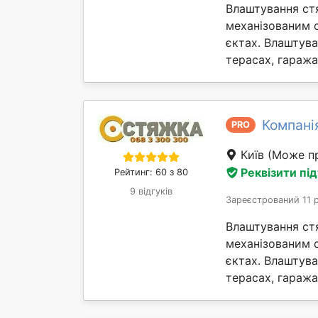
Влаштування ст
механізованим 
єктах. Влаштув
терасах, гаражах 
Компані
PRO
Київ
(Може пр
Реквізити пі
Рейтинг: 60 з 80
9 відгуків
Зареєстрований 11 
Влаштування ст
механізованим 
єктах. Влаштув
терасах, гаражах 