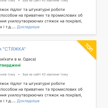
років тому
•
Був на сайті 43 хвилини тому
яжок підлог та штукатурні роботи
способом на приватних та промислових об
ання ухилоутворюючих стяжок на покрівлі,
і т.д.....
Докладніше
я "СТЯЖКА"
иїхати в м. Одеса)
дтверджені
років тому
•
Був на сайті 43 хвилини тому
яжок підлог та штукатурні роботи
способом на приватних та промислових об
ання ухилоутворюючих стяжок на покрівлі,
і т.д.....
Докладніше