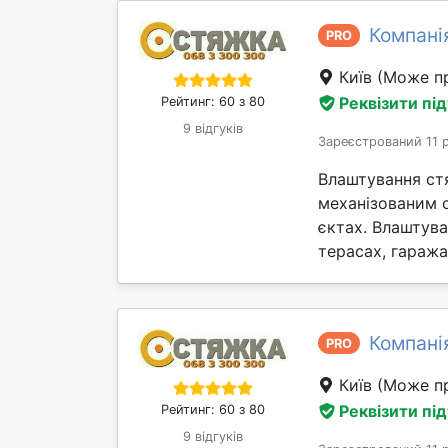
Компані
PRO
Київ
(Може пр
Реквізити пі
Рейтинг: 60 з 80
9 відгуків
Зареєстрований 11 
Влаштування ст
механізованим 
єктах. Влаштув
терасах, гаражах 
Компані
PRO
Київ
(Може пр
Реквізити пі
Рейтинг: 60 з 80
9 відгуків