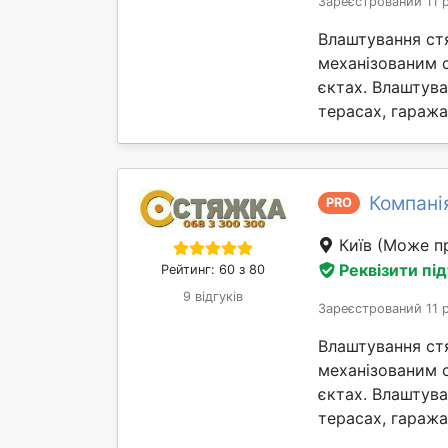
Зареєстрований 11 
Влаштування ст
механізованим 
єктах. Влаштув
терасах, гаражах 
Компані
PRO
Київ
(Може пр
Реквізити пі
Рейтинг: 60 з 80
9 відгуків
Зареєстрований 11 
Влаштування ст
механізованим 
єктах. Влаштув
терасах, гаражах 