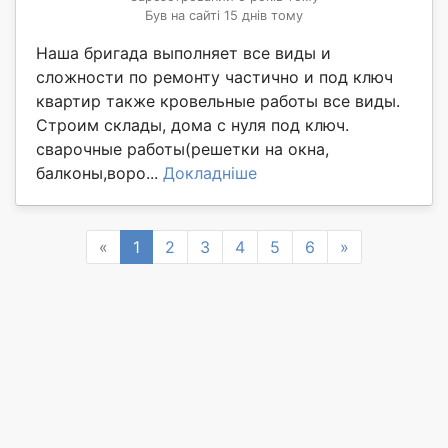
Був на сайті 15 днів тому
Наша бригада выполняет все виды и
сложности по ремонту частично и под ключ
квартир также кровельные работы все виды.
Строим склады, дома с нуля под ключ.
сварочные работы(решетки на окна,
балконы,воро...
Докладніше
Previous
Next
«
1
2
3
4
5
6
»