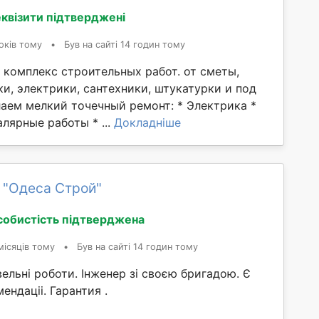
квізити підтверджені
оків тому
•
Був на сайті 14 годин тому
 комплекс строительных работ. от сметы,
и, электрики, сантехники, штукатурки и под
лаем мелкий точечный ремонт: * Электрика *
лярные работы * ...
Докладніше
 "Одеса Строй"
собистість підтверджена
місяців тому
•
Був на сайті 14 годин тому
вельні роботи. Інженер зі своєю бригадою. Є
ендаціі. Гарантия .