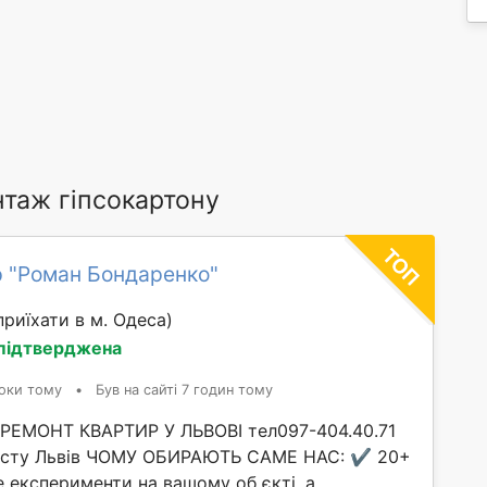
таж гіпсокартону
 "Роман Бондаренко"
риїхати в м. Одеса)
 підтверджена
оки тому
•
Був на сайті 7 годин тому
ЕМОНТ КВАРТИР У ЛЬВОВІ тел097-404.40.71
істу Львів ЧОМУ ОБИРАЮТЬ САМЕ НАС: ✔️ 20+
е експерименти на вашому об єкті, а