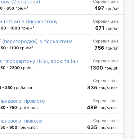
ону (2 сторони)
Середня ціна
497
0 - 650
грн/м²
грн/м²
 (стіни) з гіпсокартону
Середня ціна
671
400 - 1000
грн/м²
грн/м²
 (перегородки) з гісокартона
Середня ціна
756
50 - 1100
грн/м²
грн/м²
гіпсокартону (Ніш, арок та ін.)
Середня ціна
1300
750 - 2200
грн/шт.
грн/шт.
Середня ціна
335
 - 350
грн/м.пог.
грн/м.пог.
рівневого, прямого
Середня ціна
489
80 - 750
грн/м.пог.
грн/м.пог.
івневого, півколо
Середня ціна
635
50 - 900
грн/м.пог.
грн/м.пог.