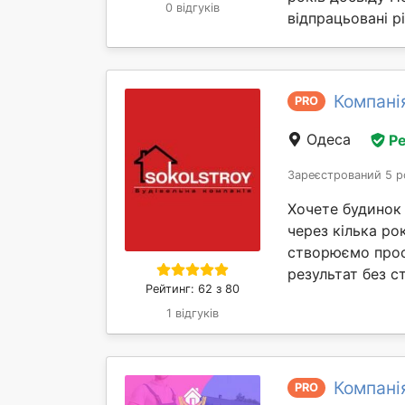
0 відгуків
відпрацьовані рі
Компані
PRO
Одеса
Ре
Зареєстрований 5 р
Хочете будинок
через кілька ро
створюємо прост
результат без ст
Рейтинг: 62 з 80
1 відгуків
Компані
PRO