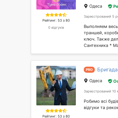
Одеса
Ре
Зареєстрований 5 р
Рейтинг: 53 з 80
Выполняем весь
0 відгуків
траншей, коробк
ключ. Также де
Сантехника * Ма
Бригада
PRO
Одеса
О
Зареєстрований 10 
Робимо всі буді
відгуки та реком
Рейтинг: 53 з 80