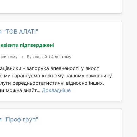
я "ТОВ АЛАТІ"
квізити підтверджені
оки тому
•
Був на сайті 4 дні тому
рацівники - запорука впевненості у якості
 це ми гарантуємо кожному нашому замовнику.
слуги середньостатистичні відносно інших.
и можна знайт...
Докладніше
я "Проф груп"