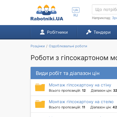
UA
RU
Наприклад:
Зр
Робітники
Тендери
Розцінки
Оздоблювальні роботи
Роботи з гіпсокартоном м
Види робіт та діапазон цін
Монтаж гіпсокартону на стіну
Всього пропозицій:
12
Діапазон цін:
32
Монтаж гіпсокартону на стелю
Всього пропозицій:
11
Діапазон цін:
42