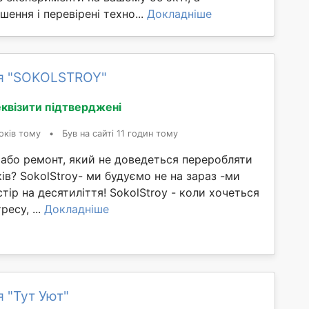
шення і перевірені техно...
Докладніше
я "SOKOLSTROY"
квізити підтверджені
оків тому
•
Був на сайті 11 годин тому
 або ремонт, який не доведеться переробляти
ків? SokolStroy- ми будуємо не на зараз -ми
ір на десятиліття! SokolStroy - коли хочеться
ресу, ...
Докладніше
я "Тут Уют"