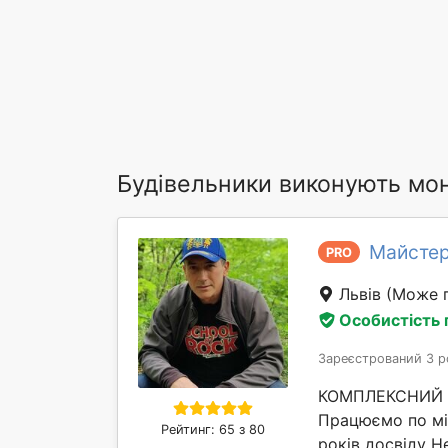
Будівельники виконують мон
Майстер
PRO
Львів
(Може п
Особистість
Зареєстрований 3 р
КОМПЛЕКСНИЙ Р
Працюємо по м
Рейтинг: 65 з 80
років досвіду Н