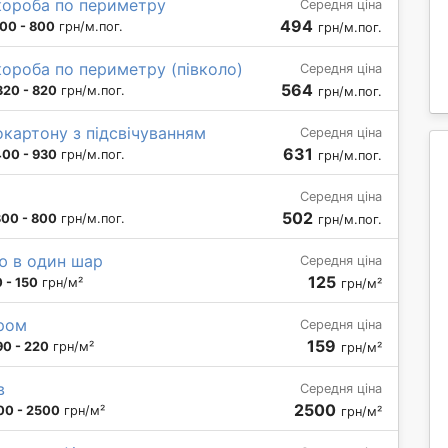
короба по периметру
Середня ціна
494
00 - 800
грн/м.пог.
грн/м.пог.
ороба по периметру (півколо)
Середня ціна
564
320 - 820
грн/м.пог.
грн/м.пог.
сокартону з підсвічуванням
Середня ціна
631
400 - 930
грн/м.пог.
грн/м.пог.
Середня ціна
502
300 - 800
грн/м.пог.
грн/м.пог.
ю в один шар
Середня ціна
125
 - 150
грн/м²
грн/м²
уром
Середня ціна
159
90 - 220
грн/м²
грн/м²
в
Середня ціна
2500
00 - 2500
грн/м²
грн/м²