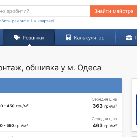
Знайти майстра
обити ремонт в 1-к квартирі
Розцінки
Калькулятор
онтаж, обшивка у м. Одеса
Середня ціна
363
0 - 450
грн/м²
грн/м²
Середня ціна
463
0 - 550
грн/м²
грн/м²