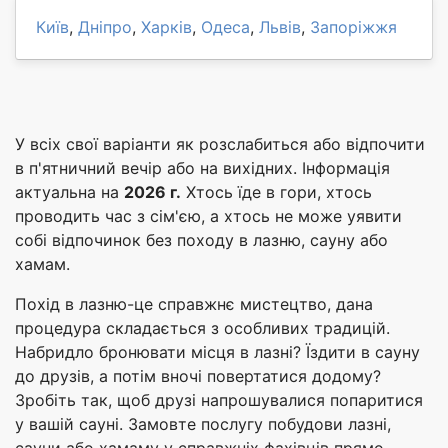
Київ
,
Дніпро
,
Харків
,
Одеса
,
Львів
,
Запоріжжя
У всіх свої варіанти як розслабиться або відпочити
в п'ятничний вечір або на вихідних. Інформація
актуальна на
2026 г.
Хтось їде в гори, хтось
проводить час з сім'єю, а хтось не може уявити
собі відпочинок без походу в лазню, сауну або
хамам.
Похід в лазню-це справжнє мистецтво, дана
процедура складається з особливих традицій.
Набридло бронювати місця в лазні? Їздити в сауну
до друзів, а потім вночі повертатися додому?
Зробіть так, щоб друзі напрошувалися попаритися
у вашій сауні. Замовте послугу побудови лазні,