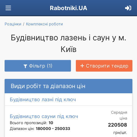
Rabotniki.UA
Розцінки
Комплексні роботи
Будівництво лазень і саун у м.
Київ
Фільтр (1)
Створити тендер
Види робіт та діапазон цін
Будівництво лазні під ключ
Середня
Будівництво сауни під ключ
ціна
Всього пропозицій:
10
220508
Діапазон цін:
180000 - 250033
грн/шт.