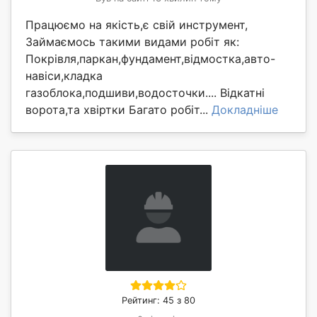
Працюємо на якість,є свій инструмент,
Займаємось такими видами робіт як:
Покрівля,паркан,фундамент,відмостка,авто-
навіси,кладка
газоблока,подшиви,водосточки.... Відкатні
ворота,та хвіртки Багато робіт...
Докладніше
Рейтинг: 45 з 80