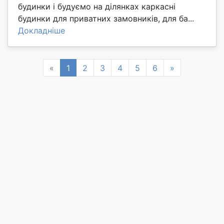
будинки і будуємо на ділянках каркасні
будинки для приватних замовників, для ба...
Докладніше
Previous
Next
«
1
2
3
4
5
6
»