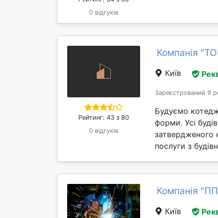
0 відгуків
Компанія "Т
Київ
Рек
Зареєстрований 9 р
Будуємо котеджі
Рейтинг: 43 з 80
форми. Усі буді
0 відгуків
затвердженого 
послуги з будівн
Компанія "П
Київ
Рек