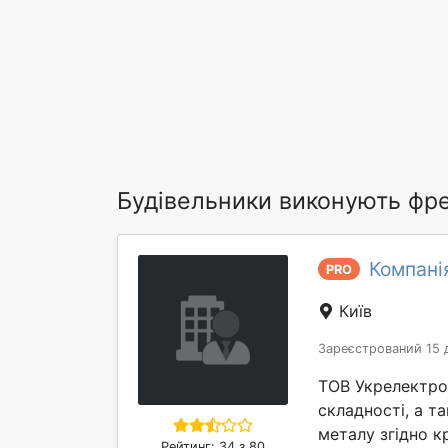
Будівельники виконують фре
Компані
PRO
Київ
Зареєстрований 15 
ТОВ Укрелектро
складності, а т
металу згідно к
Рейтинг: 34 з 80