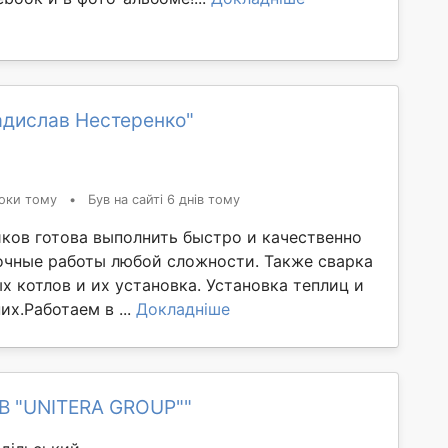
адислав Нестеренко"
оки тому
•
Був на сайті 6 днів тому
ков готова выполнить быстро и качественно
очные работы любой сложности. Также сварка
 котлов и их установка. Установка теплиц и
их.Работаем в ...
Докладніше
ОВ "UNITERA GROUP""