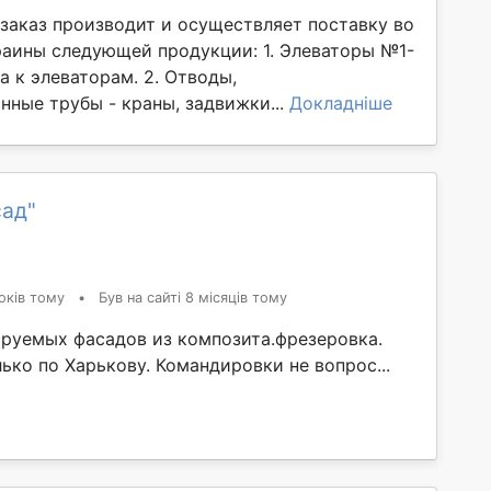
заказ производит и осуществляет поставку во
раины следующей продукции: 1. Элеваторы №1-
ла к элеваторам. 2. Отводы,
нные трубы - краны, задвижки...
Докладніше
сад"
оків тому
•
Був на сайті 8 місяців тому
руемых фасадов из композита.фрезеровка.
ько по Харькову. Командировки не вопрос...