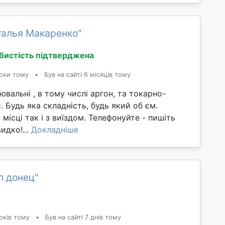
талья Макаренко"
бистість підтверджена
оки тому
•
Був на сайті 6 місяців тому
вальні , в тому числі аргон, та токарно-
. Будь яка складність, будь який об єм.
місці так і з виїздом. Телефонуйте - пишіть
идко!...
Докладніше
п донец"
оків тому
•
Був на сайті 7 днів тому