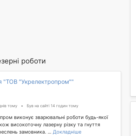
зерні роботи
я "ТОВ "Укрелектропром""
днів тому
•
Був на сайті 14 годин тому
пром виконує зварювальні роботи будь-якої
акож високоточну лазерну різку та гнуття
реслень замовника. ...
Докладніше