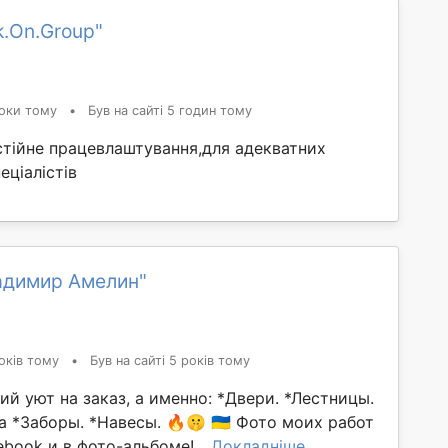
k.On.Group"
оки тому
•
Був на сайті 5 годин тому
тійне працевлаштування,для адекватних
еціалістів
адимир Амелин"
оків тому
•
Був на сайті 5 років тому
й уют на заказ, а именно: *Двери. *Лестницы.
 *Заборы. *Навесы. 🔥🤫 🇺🇦 Фото моих работ
ebook и в фото-альбоме!...
Докладніше