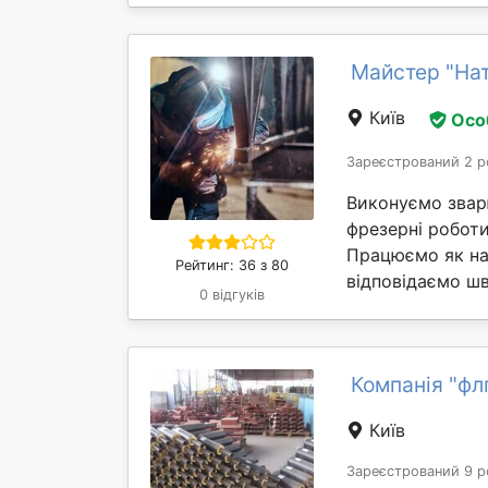
Майстер "На
Київ
Осо
Зареєстрований 2 р
Виконуємо зварю
фрезерні роботи
Працюємо як на 
Рейтинг: 36 з 80
відповідаємо шв
0 відгуків
Компанія "фл
Київ
Зареєстрований 9 р