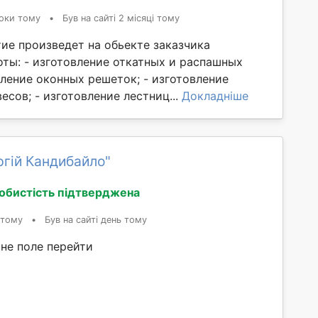
оки тому
•
Був на сайті 2 місяці тому
ие произведет на обьекте заказчика
ты: - изготовление откатных и распашных
вление оконных решеток; - изготовление
есов; - изготовление лестниц...
Докладніше
гій Кандибайло"
обистість підтверджена
 тому
•
Був на сайті день тому
не поле перейти