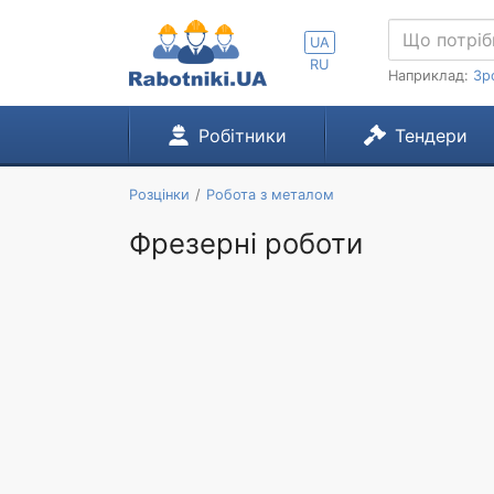
UA
RU
Наприклад:
Зр
Робітники
Тендери
Розцінки
Робота з металом
Фрезерні роботи