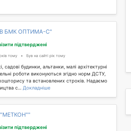
ОВ БМК ОПТИМА-С"
візити підтверджені
оків тому
•
Був на сайті рік тому
, садові будинки, альтанки, малі архітектурні
вельні роботи виконуються згідно норм ДСТУ,
кошторису та встановлених строків. Надаємо
ицтва с...
Докладніше
П"МЕТКОН""
візити підтверджені