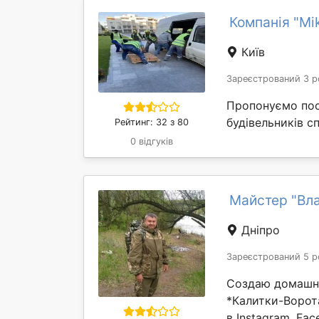
Компанія "Mi
Київ
Зареєстрований 3 р
Пропонуємо пос
будівельників сп
Рейтинг: 32 з 80
0 відгуків
Майстер "Вл
Дніпро
Зареєстрований 5 р
Создаю домашни
*Калитки-Ворота
в Instagram, Fac