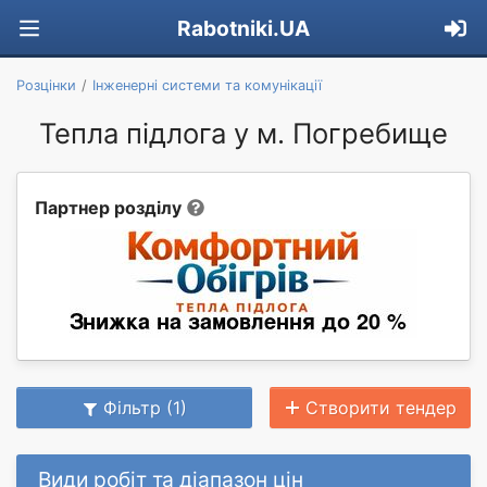
Rabotniki.UA
Розцінки
Інженерні системи та комунікації
Тепла підлога у м. Погребище
Партнер розділу
Фільтр (1)
Створити тендер
Види робіт та діапазон цін