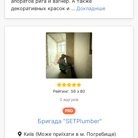
апоратов рига и вагнер. А также
декоративных красок и ...
Докладніше
Рейтинг: 56 з 80
0 відгуків
PRO
Бригада "SETPlumber"
Київ
(Може приїхати в м. Погребище)