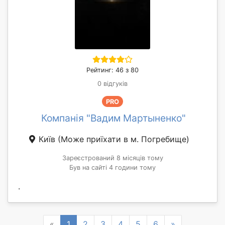
Рейтинг: 46 з 80
0 відгуків
PRO
Компанія "Вадим Мартыненко"
Київ
(Може приїхати в м. Погребище)
Зареєстрований 8 місяців тому
Був на сайті 4 години тому
.
Previous
Next
«
1
2
3
4
5
6
»