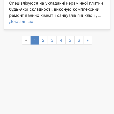
Спеціалізуюся на укладанні керамічної плитки
будь-якої складності, виконую комплексний
ремонт ванних кімнат і санвузлів під ключ , ...
Докладніше
Previous
Next
«
1
2
3
4
5
6
»