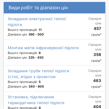
Види робіт та діапазон цін
Укладання електричної теплої
Середня
ціна
підлоги
457
Всього пропозицій:
11
Діапазон цін:
390 - 500
грн/м²
Середня
Монтаж матів інфрачервоної підлоги
ціна
Всього пропозицій:
6
358
Діапазон цін:
235 - 450
грн/м²
Укладання труби теплої підлоги
Середня
ціна
(стін), згідно з проектом
463
Всього пропозицій:
5
Діапазон цін:
340 - 600
грн/м²
Установка, підключення
Середня
ціна
термодатчика теплої підлоги
404
Всього пропозицій:
9