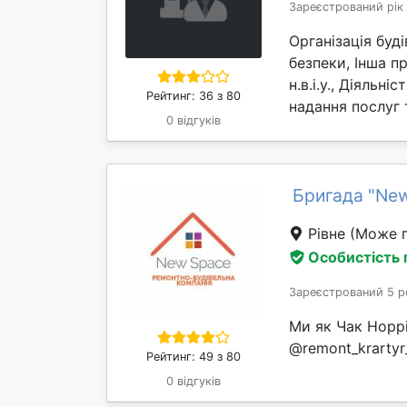
Зареєстрований рік
Організація буд
безпеки, Інша пр
н.в.і.у., Діяльні
Рейтинг: 36 з 80
надання послуг 
0 відгуків
Бригада "Ne
Рівне
(Може п
Особистість
Зареєстрований 5 р
Ми як Чак Норрі
@remont_krartyr
Рейтинг: 49 з 80
0 відгуків