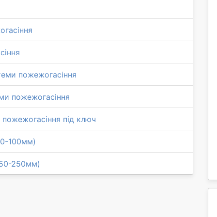
огасіння
сіння
теми пожежогасіння
еми пожежогасіння
пожежогасіння під ключ
40-100мм)
150-250мм)