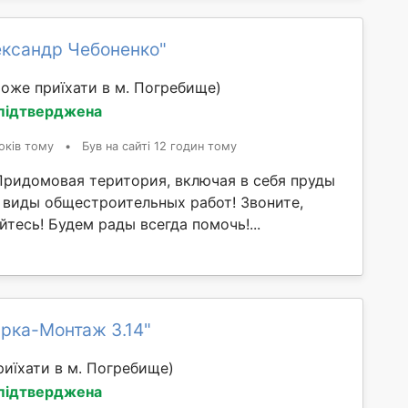
ександр Чебоненко"
оже приїхати в м. Погребище)
 підтверджена
оків тому
•
Був на сайті 12 годин тому
Придомовая територия, включая в себя пруды
е виды общестроительных работ! Звоните,
тесь! Будем рады всегда помочь!...
рка-Монтаж 3.14"
иїхати в м. Погребище)
 підтверджена