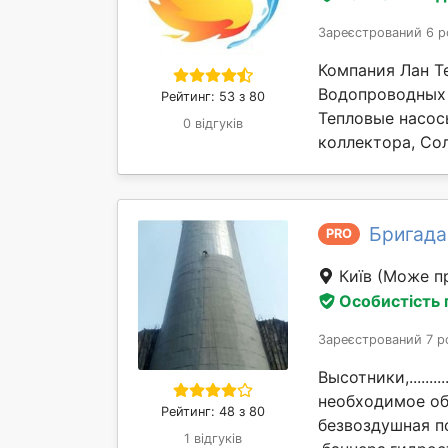
Зареєстрований 6 р
Компания Лан Т
Водопроводных 
Рейтинг: 53 з 80
Тепловые насос
0 відгуків
коллектора, Сол
Бригада
PRO
Київ
(Може пр
Особистість
Зареєстрований 7 р
Высотники,............
необходимое об
Рейтинг: 48 з 80
безвоздушная п
1 відгуків