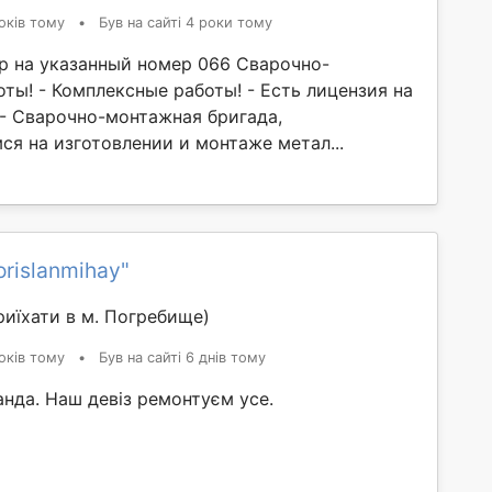
оків тому
•
Був на сайті 4 роки тому
р на указанный номер 066 Сварочно-
ты! - Комплексные работы! - Есть лицензия на
 - Сварочно-монтажная бригада,
ся на изготовлении и монтаже метал...
orislanmihay"
иїхати в м. Погребище)
оків тому
•
Був на сайті 6 днів тому
нда. Наш девіз ремонтуєм усе.