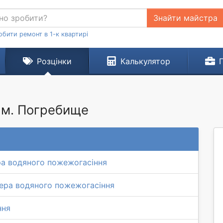
Знайти майстра
обити ремонт в 1-к квартирі
Розцінки
Калькулятор
 м. Погребище
ра водяного пожежогасіння
ера водяного пожежогасіння
ння