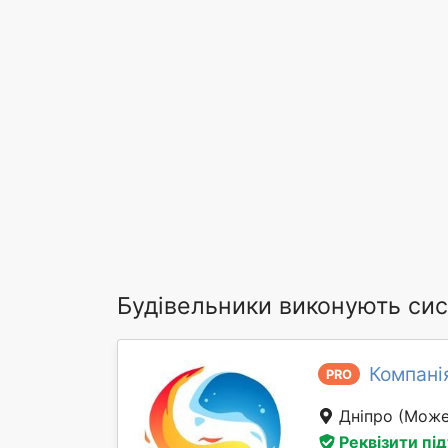
Будівельники виконують си
Компані
PRO
Дніпро
(Може
Реквізити пі