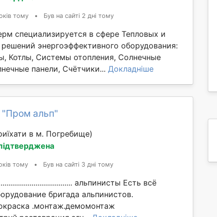
оків тому
•
Був на сайті 2 дні тому
ерм специализируется в сфере Тепловых и
решений энергоэффективного оборудования:
ы, Котлы, Системы отопления, Солнечные
нечные панели, Счётчики...
Докладніше
 "Пром альп"
иїхати в м. Погребище)
 підтверджена
оків тому
•
Був на сайті 3 дні тому
................................... альпинисты Есть всё
орудование бригада альпинистов.
окраска .монтаж.демомонтаж