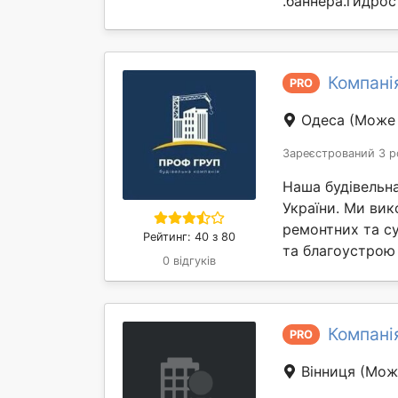
.баннера.гидрос
Компані
PRO
Одеса
(Може 
Зареєстрований 3 р
Наша будівельна
України. Ми ви
ремонтних та су
Рейтинг: 40 з 80
та благоустрою 
0 відгуків
Компанія
PRO
Вінниця
(Мож