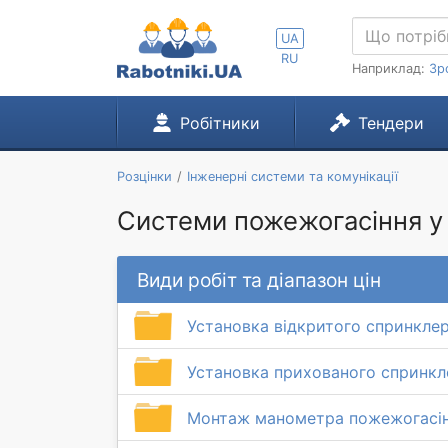
UA
RU
Наприклад:
Зр
Робітники
Тендери
Розцінки
Інженерні системи та комунікації
Системи пожежогасіння у
Види робіт та діапазон цін
Установка відкритого спринкле
Установка прихованого спринкл
Монтаж манометра пожежогасі