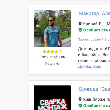
Майстер "Ал
Кривий Ріг
(М
Особистість
Зареєстрований 9 р
Дом под ключ! 
и бассейны! Вс
Рейтинг: 45 з 80
пишите, обращай
0 відгуків
Докладніше
Бригада "Сва
Київ
(Може пр
Особистість