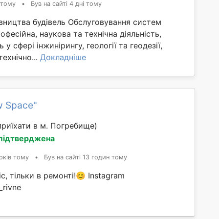
 тому
•
Був на сайті 4 дні тому
івництва будівель Обслуговування систем
офесійна, наукова та технічна діяльність,
сть у сфері інжинірингу, геології та геодезії,
технічно...
Докладніше
w Space"
риїхати в м. Погребище)
 підтверджена
оків тому
•
Був на сайті 13 годин тому
с, тільки в ремонті!😊 Instagram
_rivne