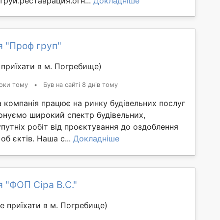
труй.реставрация.огн...
Докладніше
я "Проф груп"
приїхати в м. Погребище)
оки тому
•
Був на сайті 8 днів тому
 компанія працює на ринку будівельних послуг
конуємо широкий спектр будівельних,
путніх робіт від проєктування до оздоблення
об єктів. Наша с...
Докладніше
 "ФОП Сіра В.С."
е приїхати в м. Погребище)