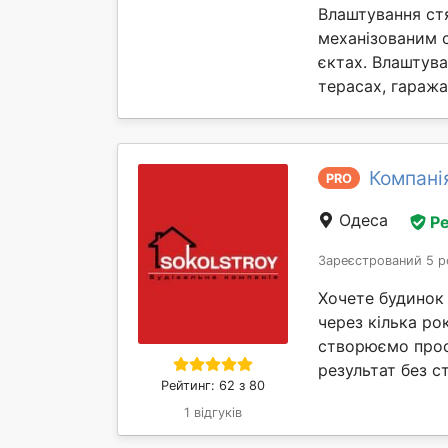
Влаштування ст
механізованим 
єктах. Влаштув
терасах, гаражах 
Компані
PRO
Одеса
Ре
Зареєстрований 5 р
Хочете будинок
через кілька ро
створюємо прост
результат без ст
Рейтинг: 62 з 80
1 відгуків