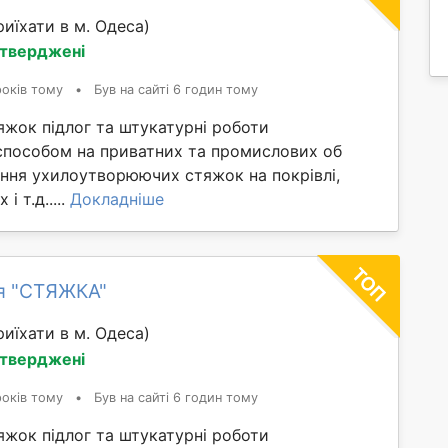
иїхати в м. Одеса)
дтверджені
років тому
•
Був на сайті 6 годин тому
яжок підлог та штукатурні роботи
способом на приватних та промислових об
ання ухилоутворюючих стяжок на покрівлі,
і т.д.....
Докладніше
я "СТЯЖКА"
иїхати в м. Одеса)
дтверджені
років тому
•
Був на сайті 6 годин тому
яжок підлог та штукатурні роботи