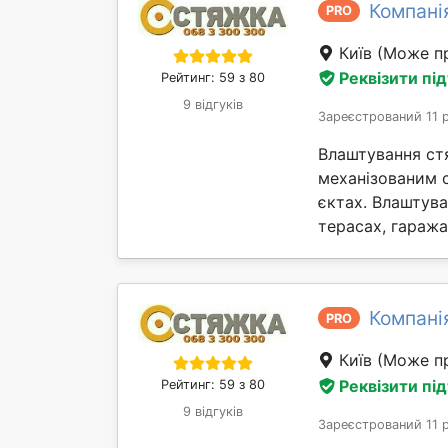
Компані
PRO
Київ
(Може пр
Реквізити пі
Рейтинг: 59 з 80
9 відгуків
Зареєстрований 11 
Влаштування ст
механізованим 
єктах. Влаштув
терасах, гаражах 
Компані
PRO
Київ
(Може пр
Реквізити пі
Рейтинг: 59 з 80
9 відгуків
Зареєстрований 11 