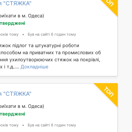
я "СТЯЖКА"
иїхати в м. Одеса)
дтверджені
років тому
•
Був на сайті 6 годин тому
яжок підлог та штукатурні роботи
способом на приватних та промислових об
ання ухилоутворюючих стяжок на покрівлі,
і т.д.....
Докладніше
я "СТЯЖКА"
иїхати в м. Одеса)
дтверджені
років тому
•
Був на сайті 6 годин тому