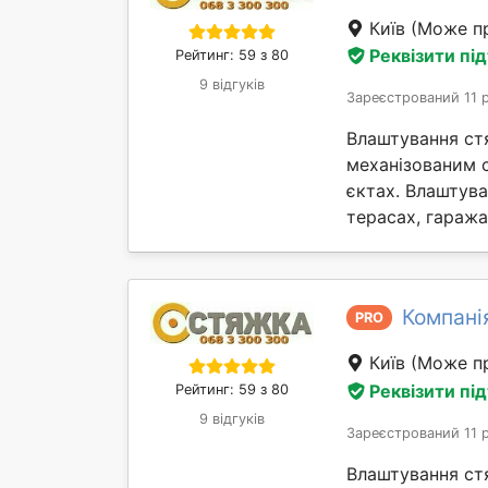
Київ
(Може пр
Реквізити пі
Рейтинг: 59 з 80
9 відгуків
Зареєстрований 11 
Влаштування ст
механізованим 
єктах. Влаштув
терасах, гаражах 
Компані
PRO
Київ
(Може пр
Реквізити пі
Рейтинг: 59 з 80
9 відгуків
Зареєстрований 11 
Влаштування ст