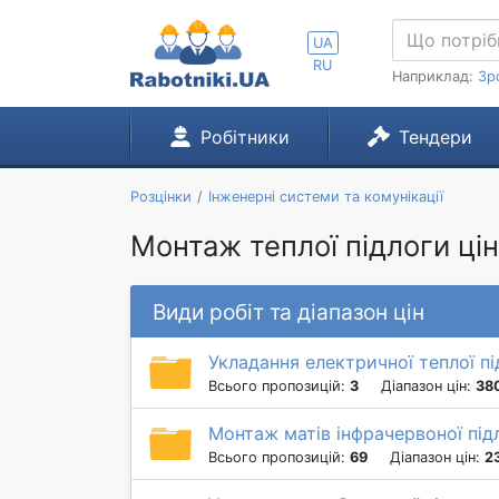
UA
RU
Наприклад:
Зр
Робітники
Тендери
Розцінки
Інженерні системи та комунікації
Монтаж теплої підлоги цін
Види робіт та діапазон цін
Укладання електричної теплої пі
Всього пропозицій:
3
Діапазон цін:
380
Монтаж матів інфрачервоної під
Всього пропозицій:
69
Діапазон цін:
2