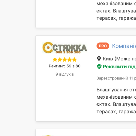
механізованим 
єктах. Влаштув
терасах, гаражах 
Компані
PRO
Київ
(Може пр
Реквізити пі
Рейтинг: 59 з 80
9 відгуків
Зареєстрований 11 
Влаштування ст
механізованим 
єктах. Влаштув
терасах, гаражах 