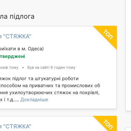
ла підлога
я "СТЯЖКА"
иїхати в м. Одеса)
дтверджені
років тому
•
Був на сайті 6 годин тому
яжок підлог та штукатурні роботи
способом на приватних та промислових об
ання ухилоутворюючих стяжок на покрівлі,
і т.д.....
Докладніше
я "СТЯЖКА"