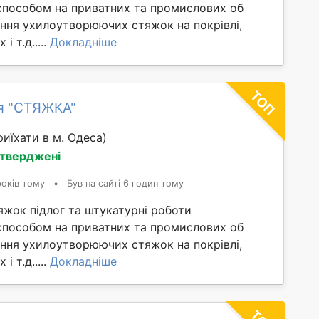
способом на приватних та промислових об
ання ухилоутворюючих стяжок на покрівлі,
і т.д.....
Докладніше
я "СТЯЖКА"
иїхати в м. Одеса)
дтверджені
років тому
•
Був на сайті 6 годин тому
яжок підлог та штукатурні роботи
способом на приватних та промислових об
ання ухилоутворюючих стяжок на покрівлі,
і т.д.....
Докладніше