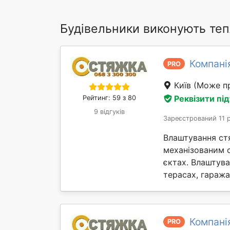
Будівельники виконують теп
Компані
PRO
Київ
(Може пр
Реквізити пі
Рейтинг: 59 з 80
9 відгуків
Зареєстрований 11 
Влаштування ст
механізованим 
єктах. Влаштув
терасах, гаражах 
Компані
PRO