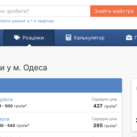
Знайти майстра
обити ремонт в 1-к квартирі
Розцінки
Калькулятор
и у м. Одеса
длоги
Середня ціна
427
 - 500
грн/м²
грн/м²
логи
Середня ціна
395
30 - 540
грн/м²
грн/м²