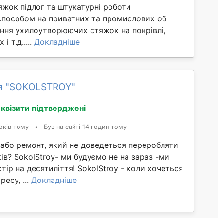
яжок підлог та штукатурні роботи
способом на приватних та промислових об
ання ухилоутворюючих стяжок на покрівлі,
і т.д.....
Докладніше
я "SOKOLSTROY"
квізити підтверджені
оків тому
•
Був на сайті 14 годин тому
 або ремонт, який не доведеться переробляти
ків? SokolStroy- ми будуємо не на зараз -ми
ір на десятиліття! SokolStroy - коли хочеться
ресу, ...
Докладніше