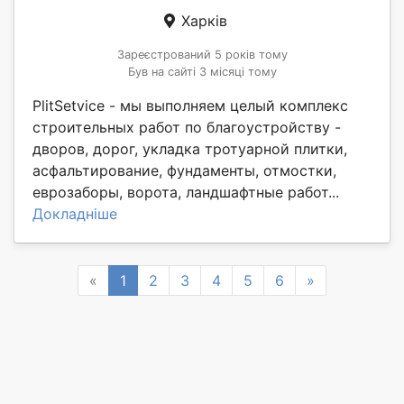
Харків
Зареєстрований 5 років тому
Був на сайті 3 місяці тому
PlitSetvice - мы выполняем целый комплекс
строительных работ по благоустройству -
дворов, дорог, укладка тротуарной плитки,
асфальтирование, фундаменты, отмостки,
еврозаборы, ворота, ландшафтные работ...
Докладніше
Previous
Next
«
1
2
3
4
5
6
»