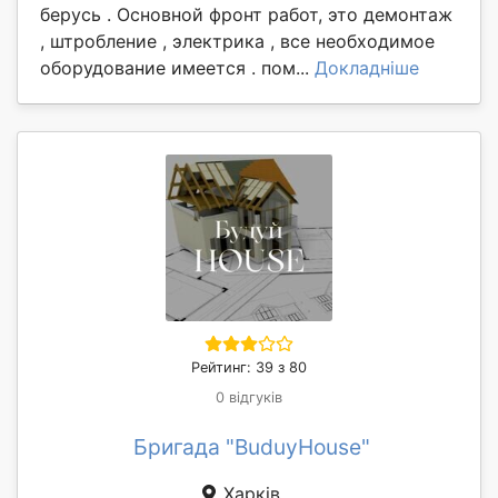
берусь . Основной фронт работ, это демонтаж
, штробление , электрика , все необходимое
оборудование имеется . пом...
Докладніше
Рейтинг: 39 з 80
0 відгуків
Бригада "BuduyHouse"
Харків