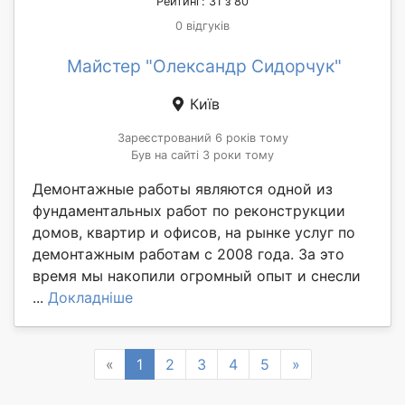
Рейтинг: 31 з 80
0 відгуків
Майстер "Олександр Сидорчук"
Київ
Зареєстрований 6 років тому
Був на сайті 3 роки тому
Демонтажные работы являются одной из
фундаментальных работ по реконструкции
домов, квартир и офисов, на рынке услуг по
демонтажным работам с 2008 года. За это
время мы накопили огромный опыт и снесли
...
Докладніше
Previous
Next
«
1
2
3
4
5
»