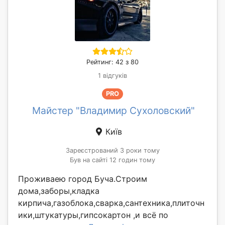
Рейтинг: 42 з 80
1 відгуків
PRO
Майстер "Владимир Сухоловский"
Київ
Зареєстрований 3 роки тому
Був на сайті 12 годин тому
Проживаею город Буча.Строим
дома,заборы,кладка
кирпича,газоблока,сварка,сантехника,плиточн
ики,штукатуры,гипсокартон ,и всё по