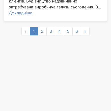
клієнтів. Будівництво надзвичайно
затребувана виробнича галузь сьогодення. В...
Докладніше
Previous
Next
«
1
2
3
4
5
6
»