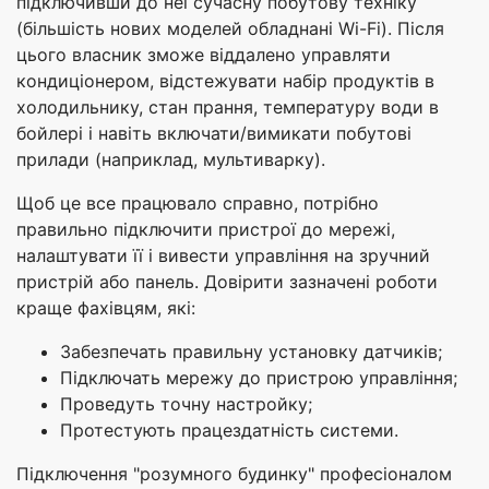
підключивши до неї сучасну побутову техніку
(більшість нових моделей обладнані Wi-Fi). Після
цього власник зможе віддалено управляти
кондиціонером, відстежувати набір продуктів в
холодильнику, стан прання, температуру води в
бойлері і навіть включати/вимикати побутові
прилади (наприклад, мультиварку).
Щоб це все працювало справно, потрібно
правильно підключити пристрої до мережі,
налаштувати її і вивести управління на зручний
пристрій або панель. Довірити зазначені роботи
краще фахівцям, які:
Забезпечать правильну установку датчиків;
Підключать мережу до пристрою управління;
Проведуть точну настройку;
Протестують працездатність системи.
Підключення "розумного будинку" професіоналом