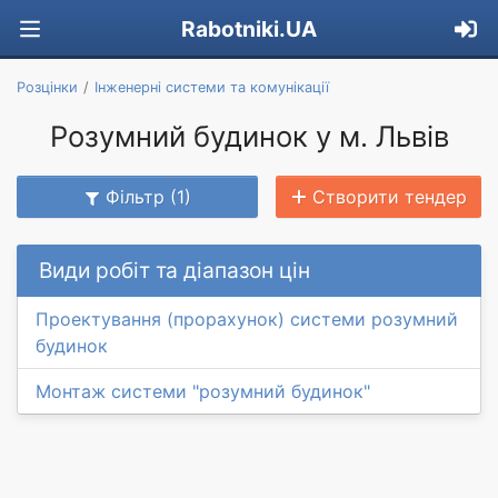
Rabotniki.UA
Розцінки
Інженерні системи та комунікації
Розумний будинок у м. Львів
Фільтр (1)
Створити тендер
Види робіт та діапазон цін
Проектування (прорахунок) системи розумний
будинок
Монтаж системи "розумний будинок"