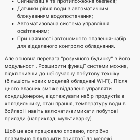
Сигналізація та протипожежна безпека;
Датчики рівня води з автоматичним
блокуванням водопостачання;
Автоматизована система управління
освітленням;
При наявності автономного опалення-набір
для віддаленого контролю обладнання.
Але основна перевага "розумного будинку" в його
модульності. Розширити функції системи можна,
підключивши до неї сучасну побутову техніку
(більшість нових моделей обладнані Wi-Fi). Після
цього власник зможе віддалено управляти
кондиціонером, відстежувати набір продуктів в
холодильнику, стан прання, температуру води в
бойлері і навіть включати/вимикати побутові
прилади (наприклад, мультиварку).
Щоб це все працювало справно, потрібно
правильно підключити пристрої до мережі,