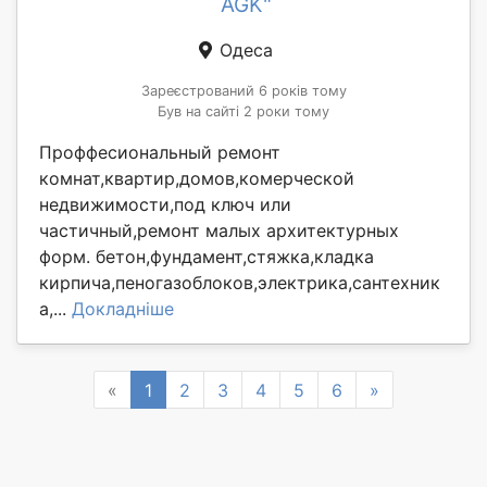
AGK"
Одеса
Зареєстрований 6 років тому
Був на сайті 2 роки тому
Проффесиональный ремонт
комнат,квартир,домов,комерческой
недвижимости,под ключ или
частичный,ремонт малых архитектурных
форм. бетон,фундамент,стяжка,кладка
кирпича,пеногазоблоков,электрика,сантехник
а,...
Докладніше
Previous
Next
«
1
2
3
4
5
6
»