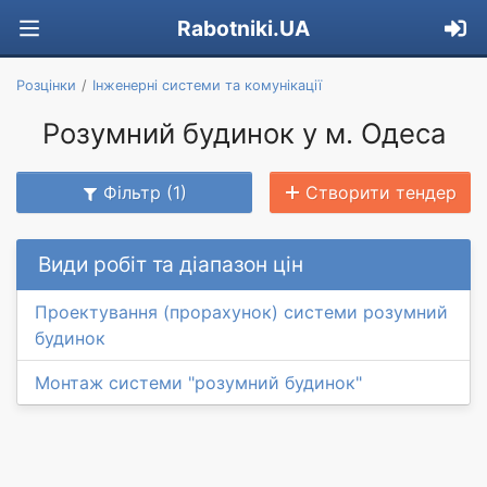
Rabotniki.UA
Розцінки
Інженерні системи та комунікації
Розумний будинок у м. Одеса
Фільтр (1)
Створити тендер
Види робіт та діапазон цін
Проектування (прорахунок) системи розумний
будинок
Монтаж системи "розумний будинок"