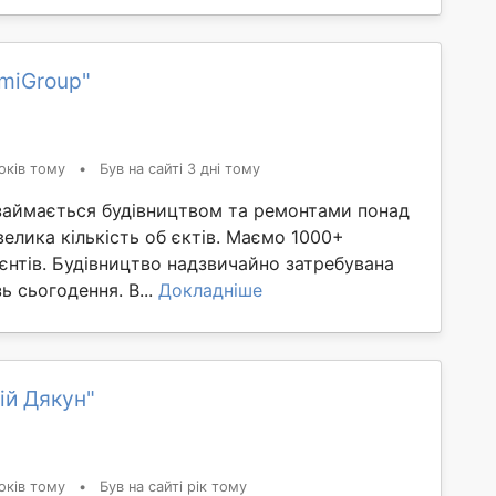
miGroup"
оків тому
•
Був на сайті 3 дні тому
займається будівництвом та ремонтами понад
 велика кількість об єктів. Маємо 1000+
єнтів. Будівництво надзвичайно затребувана
ь сьогодення. В...
Докладніше
ій Дякун"
оків тому
•
Був на сайті рік тому