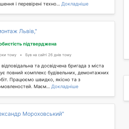
шення і перевірені техно...
Докладніше
онтаж Львів,"
обистість підтверджена
оки тому
•
Був на сайті 26 днів тому
відповідальна та досвідчена бригада з міста
нує повний комплекс будівельних, демонтажних
обіт. Працюємо швидко, якісно та з
мовленостей. Маєм...
Докладніше
ександр Мороховський"