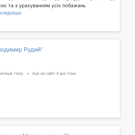
сно та з урахуванням усіх побажань
кладніше
лодимир Рудий"
місяців тому
•
Був на сайті 4 дні тому