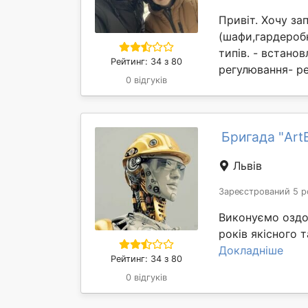
Привіт. Хочу за
(шафи,гардеробн
типів. - встано
Рейтинг: 34 з 80
регулювання- ре
0 відгуків
Бригада "Art
Львів
Зареєстрований 5 р
Виконуємо оздоб
років якісного т
Докладніше
Рейтинг: 34 з 80
0 відгуків