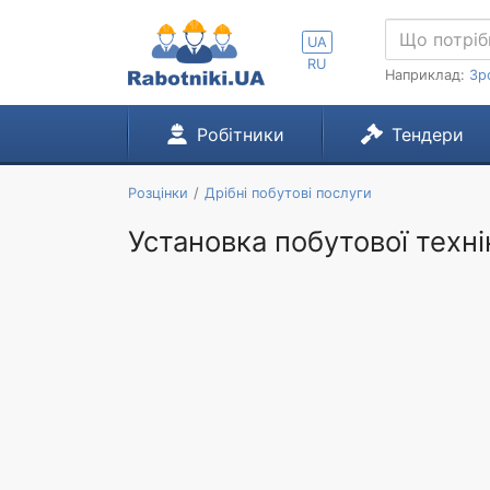
UA
RU
Наприклад:
Зр
Робітники
Тендери
Розцінки
Дрібні побутові послуги
Установка побутової технік