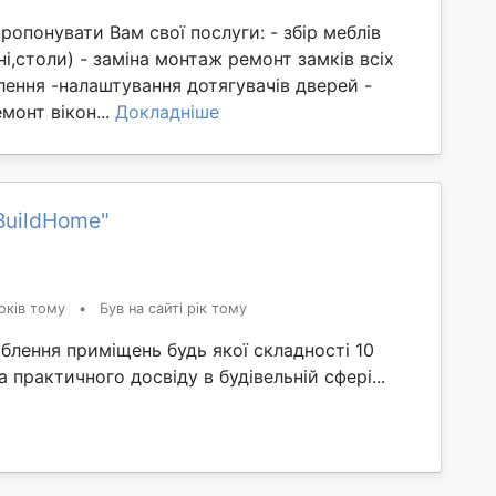
пропонувати Вам свої послуги: - збір меблів
і,столи) - заміна монтаж ремонт замків всіх
влення -налаштування дотягувачів дверей -
монт вікон...
Докладніше
BuildHome"
оків тому
•
Був на сайті рік тому
лення приміщень будь якої складності 10
а практичного досвіду в будівельній сфері...