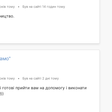
оків тому
•
Був на сайті 14 годин тому
ництво.
намо"
оків тому
•
Був на сайті 2 дні тому
і готові прийти вам на допомогу і виконати
))