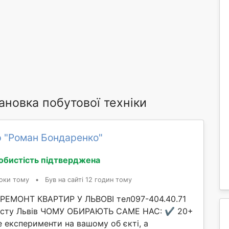
ановка побутової техніки
 "Роман Бондаренко"
обистість підтверджена
оки тому
•
Був на сайті 12 годин тому
ЕМОНТ КВАРТИР У ЛЬВОВІ тел097-404.40.71
істу Львів ЧОМУ ОБИРАЮТЬ САМЕ НАС: ✔️ 20+
е експерименти на вашому об єкті, а