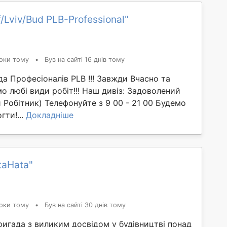
/Lviv/Bud PLB-Professional"
оки тому
•
Був на сайті 16 днів тому
да Професіоналів PLB !!! Завжди Вчасно та
о любі види робіт!!! Наш дивіз: Задоволений
Робітник) Телефонуйте з 9 00 - 21 00 Будемо
гти!...
Докладніше
taHata"
оки тому
•
Був на сайті 30 днів тому
ригада з виликим досвідом у будівництві понад