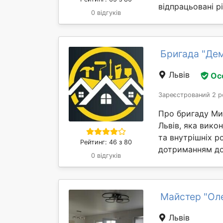
відпрацьовані рі
0 відгуків
Бригада "Дем
Львів
Ос
Зареєстрований 2 р
Про бригаду Ми 
Львів, яка вико
та внутрішніх р
Рейтинг: 46 з 80
дотриманням до
0 відгуків
Майстер "Ол
Львів