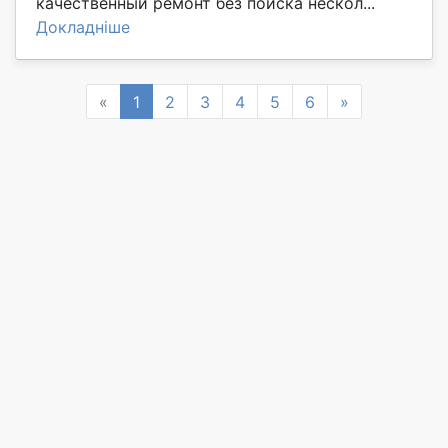
качественный ремонт без поиска нескол...
Докладніше
Previous
Next
«
1
2
3
4
5
6
»