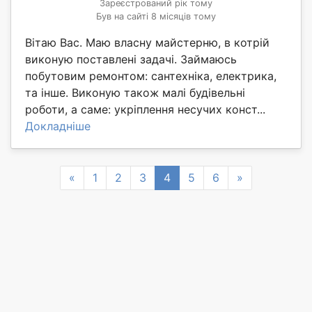
Зареєстрований рік тому
Був на сайті 8 місяців тому
Вітаю Вас. Маю власну майстерню, в котрій
виконую поставлені задачі. Займаюсь
побутовим ремонтом: сантехніка, електрика,
та інше. Виконую також малі будівельні
роботи, а саме: укріплення несучих конст...
Докладніше
Previous
Next
«
1
2
3
4
5
6
»