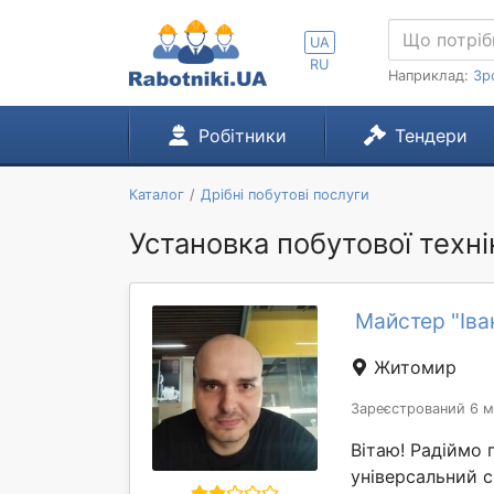
UA
RU
Наприклад:
Зр
Робітники
Тендери
Каталог
Дрібні побутові послуги
Установка побутової техн
Майстер "Іва
Житомир
Зареєстрований 6 м
Вітаю! Радіймо 
універсальний с