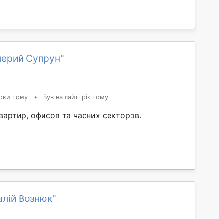
лерий Супрун"
оки тому
•
Був на сайті рік тому
вартир, офисов та часних секторов.
алій Вознюк"