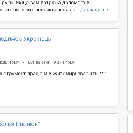
 руки. Якщо вам потрібна допомога в
ічних чи інших повсякденних сп...
Докладніше
лодимер Українець"
ісяці тому
•
Був на сайті 19 днів тому
інструмент працюїм в Житомирі зверніть ***
колай Пациюк"