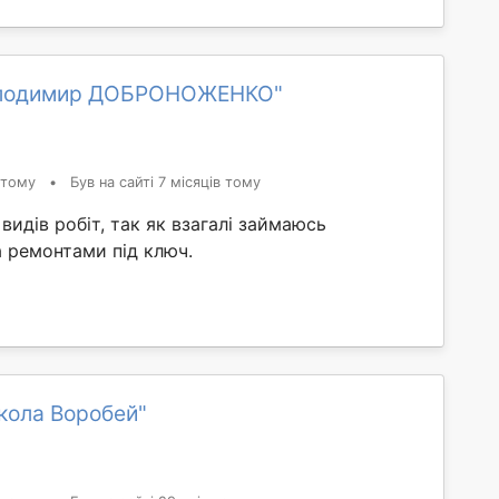
олодимир ДОБРОНОЖЕНКО"
 тому
•
Був на сайті 7 місяців тому
видів робіт, так як взагалі займаюсь
 ремонтами під ключ.
кола Воробей"