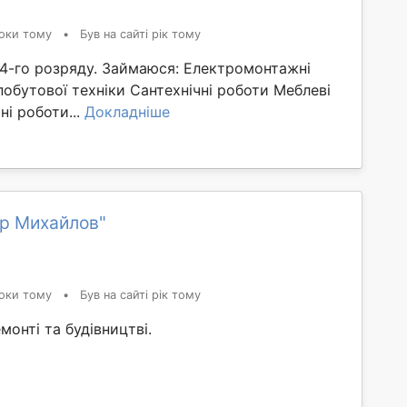
оки тому
•
Був на сайті рік тому
4-го розряду. Займаюся: Електромонтажні
обутової техніки Сантехнічні роботи Меблеві
ні роботи...
Докладніше
ор Михайлов"
оки тому
•
Був на сайті рік тому
монті та будівництві.