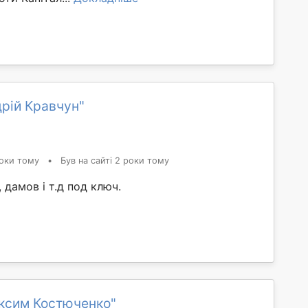
рій Кравчун"
оки тому
•
Був на сайті 2 роки тому
 дамов і т.д под ключ.
ксим Костюченко"