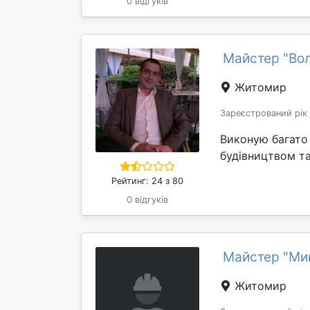
0 відгуків
Майстер "В
Житомир
Зареєстрований рік
Виконую багато 
будівництвом та
Рейтинг: 24 з 80
0 відгуків
Майстер "Ми
Житомир