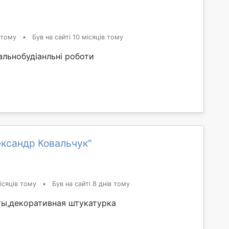
 тому
•
Був на сайті 10 місяців тому
альнобудіанльні роботи
ександр Ковальчук"
ісяців тому
•
Був на сайті 8 днів тому
ы,декоративная штукатурка