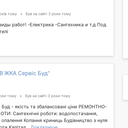
оків тому
•
Був на сайті 3 роки тому
иды работ! -Електрика -Сантехника и т.д Под
телі
В ЖКА Сервіс Буд"
оки тому
•
Був на сайті 3 роки тому
 Буд - якість та збалансовані ціни РЕМОНТНО-
ОТИ: Сантехнічні роботи: водопостачання,
 опалення Копання криниць Будівництво з нуля
оти Капітал...
Докладніше