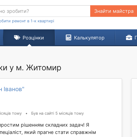
Знайти майстра
обити ремонт в 1-к квартирі
Розцінки
Калькулятор
іки у м. Житомир
н Іванов"
ісяців тому
•
Був на сайті 5 місяців тому
простим рішенням складних задач! Я
пеціаліст, який прагне стати справжнім