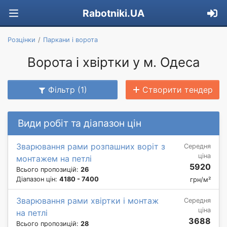
Rabotniki.UA
Розцінки
Паркани і ворота
Ворота і хвіртки у м. Одеса
Фільтр (1)
Створити тендер
Види робіт та діапазон цін
Зварювання рами розпашних воріт з
Середня
ціна
монтажем на петлі
5920
Всього пропозицій:
26
Діапазон цін:
4180 - 7400
грн/м²
Зварювання рами хвіртки і монтаж
Середня
ціна
на петлі
3688
Всього пропозицій:
28