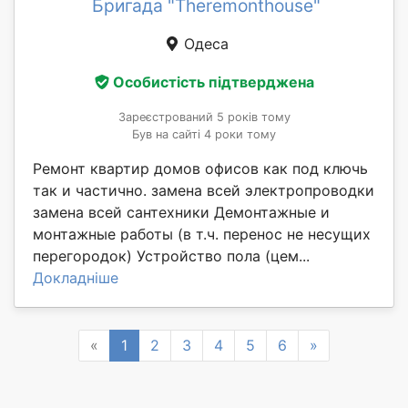
Бригада "Theremonthouse"
Одеса
Особистість підтверджена
Зареєстрований 5 років тому
Був на сайті 4 роки тому
Ремонт квартир домов офисов как под ключь
так и частично. замена всей электропроводки
замена всей сантехники Демонтажные и
монтажные работы (в т.ч. перенос не несущих
перегородок) Устройство пола (цем...
Докладніше
Previous
Next
«
1
2
3
4
5
6
»